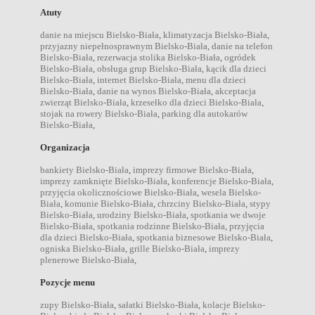
Atuty
danie na miejscu Bielsko-Biała
,
klimatyzacja Bielsko-Biała
,
przyjazny niepełnosprawnym Bielsko-Biała
,
danie na telefon
Bielsko-Biała
,
rezerwacja stolika Bielsko-Biała
,
ogródek
Bielsko-Biała
,
obsługa grup Bielsko-Biała
,
kącik dla dzieci
Bielsko-Biała
,
internet Bielsko-Biała
,
menu dla dzieci
Bielsko-Biała
,
danie na wynos Bielsko-Biała
,
akceptacja
zwierząt Bielsko-Biała
,
krzesełko dla dzieci Bielsko-Biała
,
stojak na rowery Bielsko-Biała
,
parking dla autokarów
Bielsko-Biała
,
Organizacja
bankiety Bielsko-Biała
,
imprezy firmowe Bielsko-Biała
,
imprezy zamknięte Bielsko-Biała
,
konferencje Bielsko-Biała
,
przyjęcia okolicznościowe Bielsko-Biała
,
wesela Bielsko-
Biała
,
komunie Bielsko-Biała
,
chrzciny Bielsko-Biała
,
stypy
Bielsko-Biała
,
urodziny Bielsko-Biała
,
spotkania we dwoje
Bielsko-Biała
,
spotkania rodzinne Bielsko-Biała
,
przyjęcia
dla dzieci Bielsko-Biała
,
spotkania biznesowe Bielsko-Biała
,
ogniska Bielsko-Biała
,
grille Bielsko-Biała
,
imprezy
plenerowe Bielsko-Biała
,
Pozycje menu
zupy Bielsko-Biała
,
sałatki Bielsko-Biała
,
kolacje Bielsko-