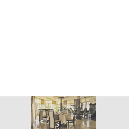
Bielsko-Biała
Restauracje
Karczma w Straconce
Bielsko-Biała
Restauracje, catering