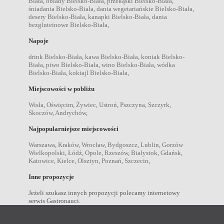
Biała
,
obiady Bielsko-Biała
,
przekąski Bielsko-Biała
,
śniadania Bielsko-Biała
,
dania wegetariańskie Bielsko-Biała
,
desery Bielsko-Biała
,
kanapki Bielsko-Biała
,
dania
bezgluteinowe Bielsko-Biała
,
Napoje
drink Bielsko-Biała
,
kawa Bielsko-Biała
,
koniak Bielsko-
Biała
,
piwo Bielsko-Biała
,
wino Bielsko-Biała
,
wódka
Bielsko-Biała
,
koktajl Bielsko-Biała
,
Miejscowości w pobliżu
Wisła
,
Oświęcim
,
Żywiec
,
Ustroń
,
Pszczyna
,
Szczyrk
,
Skoczów
,
Andrychów
,
Najpopularniejsze miejscowości
Warszawa
,
Kraków
,
Wrocław
,
Bydgoszcz
,
Lublin
,
Gorzów
Wielkopolski
,
Łódź
,
Opole
,
Rzeszów
,
Białystok
,
Gdańsk
,
Katowice
,
Kielce
,
Olsztyn
,
Poznań
,
Szczecin
,
Inne propozycje
Jeżeli szukasz innych propozycji polecamy internetowy
serwis Gastronauci.