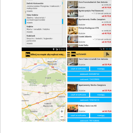
zwiń/rozwiń
Szukaj w wynikach
Wesele w Bielsku-Białej
Mapa
Lista
Znaleziono wyników: 30