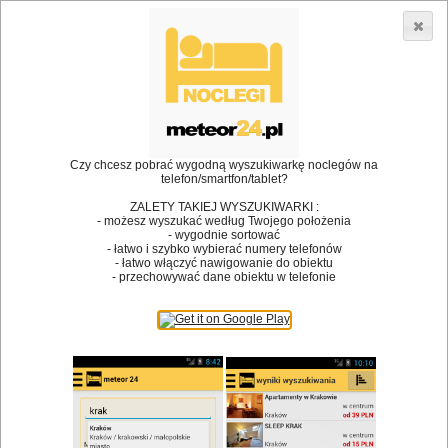
3866 lokali w Polsce! |
»
»
Restauracje
Bielsko-Biała
Wesele
•
Dodaj lokal
Logowanie
Czy chcesz pobrać wygodną wyszukiwarkę noclegów na
telefon/smartfon/tablet?
ZALETY TAKIEJ WYSZUKIWARKI :
- możesz wyszukać według Twojego położenia
Bóg stworzył jedzenie, a diabeł kucharzy.
- wygodnie sortować
- łatwo i szybko wybierać numery telefonów
James Joyce
- łatwo włączyć nawigowanie do obiektu
- przechowywać dane obiektu w telefonie
Szukam restauracji
Restauracje
Nazwa restauracji
Restauracje na mapie