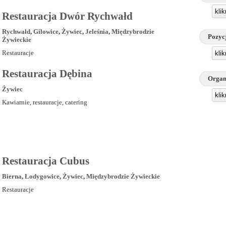
kli
Restauracja Dwór Rychwałd
Rychwałd
,
Gilowice
,
Żywiec
,
Jeleśnia
,
Międzybrodzie
Pozyc
Żywieckie
Restauracje
kli
Restauracja Dębina
Organ
Żywiec
kli
Kawiarnie, restauracje, catering
Restauracja Cubus
Bierna
,
Łodygowice
,
Żywiec
,
Międzybrodzie Żywieckie
Restauracje