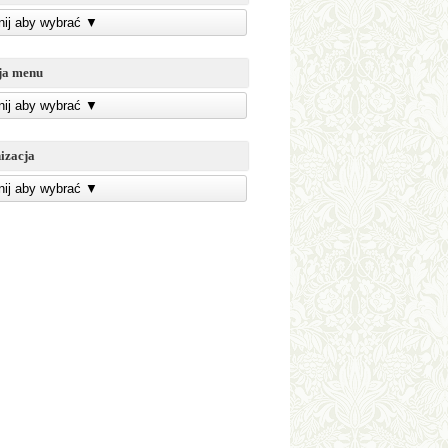
knij aby wybrać
▼
ja menu
knij aby wybrać
▼
izacja
knij aby wybrać
▼