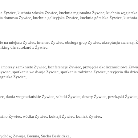
ka Żywiec
,
kuchnia włoska Żywiec
,
kuchnia regionalna Żywiec
,
kuchnia węgierska
ia domowa Żywiec
,
kuchnia galicyjska Żywiec
,
kuchnia góralska Żywiec
,
kuchnia
ie na miejscu Żywiec
,
internet Żywiec
,
obsługa grup Żywiec
,
akceptacja zwierząt 
arking dla autokarów Żywiec
,
,
imprezy zamknięte Żywiec
,
konferencje Żywiec
,
przyjęcia okolicznościowe Żywi
Żywiec
,
spotkania we dwoje Żywiec
,
spotkania rodzinne Żywiec
,
przyjęcia dla dzi
ogniska Żywiec
,
iec
,
dania wegetariańskie Żywiec
,
sałatki Żywiec
,
desery Żywiec
,
przekąski Żywiec
wino Żywiec
,
wódka Żywiec
,
koktajl Żywiec
,
koniak Żywiec
,
rychów
,
Zawoja
,
Brenna
,
Sucha Beskidzka
,