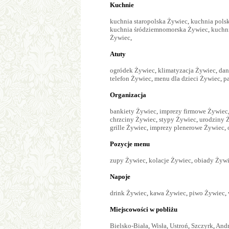
Kuchnie
kuchnia staropolska Żywiec
,
kuchnia pols
kuchnia śródziemnomorska Żywiec
,
kuchn
Żywiec
,
Atuty
ogródek Żywiec
,
klimatyzacja Żywiec
,
dan
telefon Żywiec
,
menu dla dzieci Żywiec
,
p
Organizacja
bankiety Żywiec
,
imprezy firmowe Żywiec
chrzciny Żywiec
,
stypy Żywiec
,
urodziny 
grille Żywiec
,
imprezy plenerowe Żywiec
,
Pozycje menu
zupy Żywiec
,
kolacje Żywiec
,
obiady Żyw
Napoje
drink Żywiec
,
kawa Żywiec
,
piwo Żywiec
,
Miejscowości w pobliżu
Bielsko-Biała
,
Wisła
,
Ustroń
,
Szczyrk
,
And