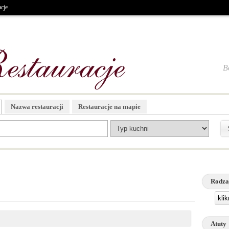
acje
B
Nazwa restauracji
Restauracje na mapie
Rodza
kli
Atuty