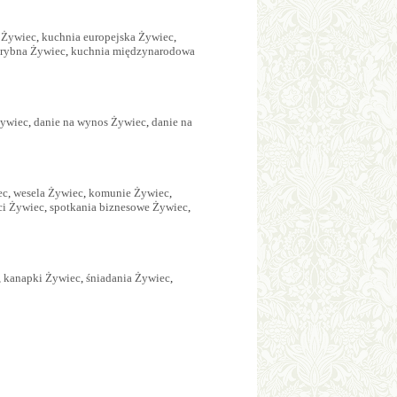
 Żywiec
,
kuchnia europejska Żywiec
,
 rybna Żywiec
,
kuchnia międzynarodowa
Żywiec
,
danie na wynos Żywiec
,
danie na
ec
,
wesela Żywiec
,
komunie Żywiec
,
eci Żywiec
,
spotkania biznesowe Żywiec
,
,
kanapki Żywiec
,
śniadania Żywiec
,