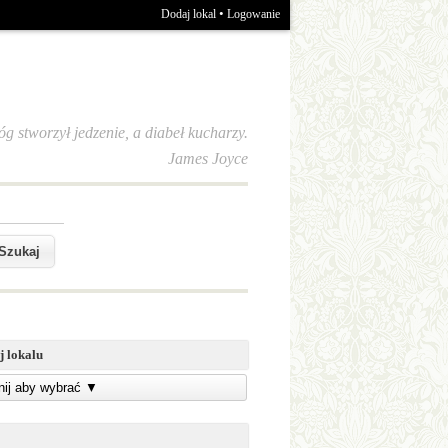
•
Dodaj lokal
Logowanie
óg stworzył jedzenie, a diabeł kucharzy.
James Joyce
j lokalu
knij aby wybrać
▼