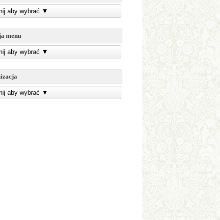
knij aby wybrać
▼
ja menu
knij aby wybrać
▼
izacja
knij aby wybrać
▼