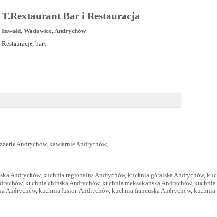
T.Rextaurant Bar i Restauracja
Inwałd
,
Wadowice
,
Andrychów
Restauracje, bary
izzerie Andrychów
,
kawiarnie Andrychów
,
lska Andrychów
,
kuchnia regionalna Andrychów
,
kuchnia góralska Andrychów
,
kuc
ndrychów
,
kuchnia chińska Andrychów
,
kuchnia meksykańska Andrychów
,
kuchnia
cka Andrychów
,
kuchnia fusion Andrychów
,
kuchnia francuska Andrychów
,
kuchnia