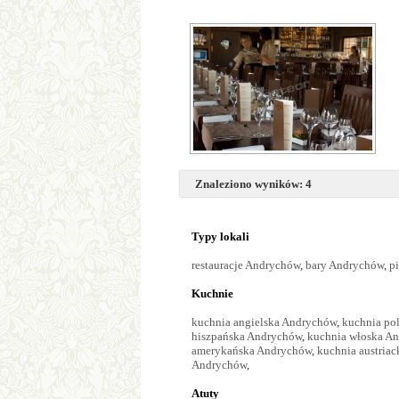
Znaleziono wyników: 4
Typy lokali
restauracje Andrychów
,
bary Andrychów
,
p
Kuchnie
kuchnia angielska Andrychów
,
kuchnia po
hiszpańska Andrychów
,
kuchnia włoska A
amerykańska Andrychów
,
kuchnia austria
Andrychów
,
Atuty