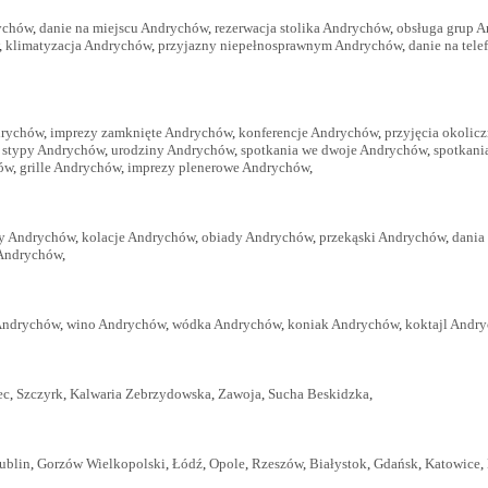
ychów
,
danie na miejscu Andrychów
,
rezerwacja stolika Andrychów
,
obsługa grup 
,
klimatyzacja Andrychów
,
przyjazny niepełnosprawnym Andrychów
,
danie na tel
drychów
,
imprezy zamknięte Andrychów
,
konferencje Andrychów
,
przyjęcia okoli
,
stypy Andrychów
,
urodziny Andrychów
,
spotkania we dwoje Andrychów
,
spotkani
ów
,
grille Andrychów
,
imprezy plenerowe Andrychów
,
ry Andrychów
,
kolacje Andrychów
,
obiady Andrychów
,
przekąski Andrychów
,
dania
Andrychów
,
Andrychów
,
wino Andrychów
,
wódka Andrychów
,
koniak Andrychów
,
koktajl Andr
ec
,
Szczyrk
,
Kalwaria Zebrzydowska
,
Zawoja
,
Sucha Beskidzka
,
ublin
,
Gorzów Wielkopolski
,
Łódź
,
Opole
,
Rzeszów
,
Białystok
,
Gdańsk
,
Katowice
,