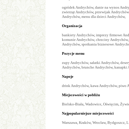
ogródek Andrychów
,
danie na wynos Andr
zwierząt Andrychów
,
przewijak Andrychów
Andrychów
,
menu dla dzieci Andrychów
,
Organizacja
bankiety Andrychów
,
imprezy firmowe An
komunie Andrychów
,
chrzciny Andrychów
Andrychów
,
spotkania biznesowe Andrych
Pozycje menu
zupy Andrychów
,
sałatki Andrychów
,
dese
Andrychów
,
brunche Andrychów
,
kanapki 
Napoje
drink Andrychów
,
kawa Andrychów
,
piwo 
Miejscowości w pobliżu
Bielsko-Biała
,
Wadowice
,
Oświęcim
,
Żywi
Najpopularniejsze miejscowości
Warszawa
,
Kraków
,
Wrocław
,
Bydgoszcz
,
L