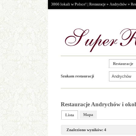
3866 lokali w Polsce! |
»
»
Restauracje
Andrychów
Res
Restauracje
Szukam restauracji
Restauracje Andrychów i okol
Mapa
Lista
Znaleziono wyników: 4