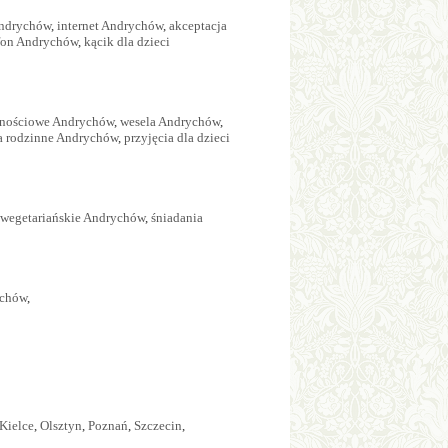
Andrychów
,
internet Andrychów
,
akceptacja
efon Andrychów
,
kącik dla dzieci
cznościowe Andrychów
,
wesela Andrychów
,
a rodzinne Andrychów
,
przyjęcia dla dzieci
 wegetariańskie Andrychów
,
śniadania
ychów
,
Kielce
,
Olsztyn
,
Poznań
,
Szczecin
,