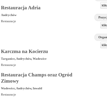
kli
Restauracja Adria
Andrychów
Pozyc
Restauracje
kli
Organ
kli
Karczma na Kocierzu
Targanice
,
Andrychów
,
Wadowice
Restauracje
Restauracja Champs oraz Ogród
Zimowy
Wadowice
,
Andrychów
,
Inwałd
Restauracje