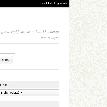
•
Dodaj lokal
Logowanie
óg stworzył jedzenie, a diabeł kucharzy.
James Joyce
j lokalu
knij aby wybrać
▼