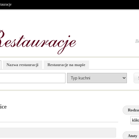
tauracje
B
Nazwa restauracji
Restauracje na mapie
ice
Rodza
kli
Atuty