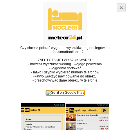
3866 lokali w Polsce! |
»
»
Restauracje
Poznań
Restauracje
•
Dodaj lokal
Logowanie
Czy chcesz pobrać wygodną wyszukiwarkę noclegów na
telefon/smartfon/tablet?
ZALETY TAKIEJ WYSZUKIWARKI :
- możesz wyszukać według Twojego położenia
Bóg stworzył jedzenie, a diabeł kucharzy.
- wygodnie sortować
- łatwo i szybko wybierać numery telefonów
James Joyce
- łatwo włączyć nawigowanie do obiektu
- przechowywać dane obiektu w telefonie
Szukam restauracji
Restauracje
Nazwa restauracji
Restauracje na mapie