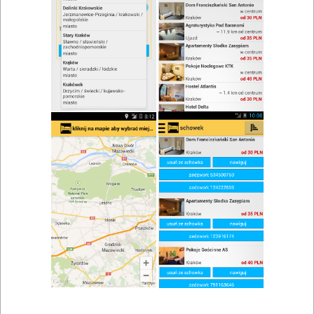
zwiń/rozwiń
Szukaj w wynikach
Restauracje Poznań i okolice
Mapa
Lista
Znaleziono wyników: 49