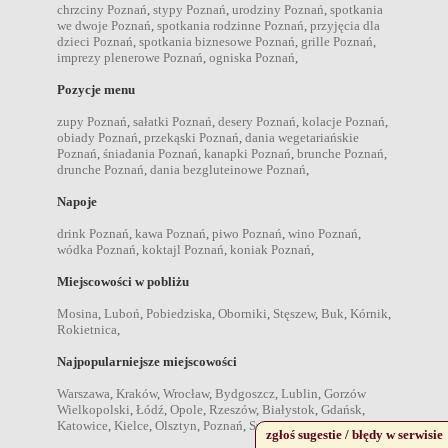
chrzciny Poznań
,
stypy Poznań
,
urodziny Poznań
,
spotkania
we dwoje Poznań
,
spotkania rodzinne Poznań
,
przyjęcia dla
dzieci Poznań
,
spotkania biznesowe Poznań
,
grille Poznań
,
imprezy plenerowe Poznań
,
ogniska Poznań
,
Pozycje menu
zupy Poznań
,
sałatki Poznań
,
desery Poznań
,
kolacje Poznań
,
obiady Poznań
,
przekąski Poznań
,
dania wegetariańskie
Poznań
,
śniadania Poznań
,
kanapki Poznań
,
brunche Poznań
,
drunche Poznań
,
dania bezgluteinowe Poznań
,
Napoje
drink Poznań
,
kawa Poznań
,
piwo Poznań
,
wino Poznań
,
wódka Poznań
,
koktajl Poznań
,
koniak Poznań
,
Miejscowości w pobliżu
Mosina
,
Luboń
,
Pobiedziska
,
Oborniki
,
Stęszew
,
Buk
,
Kórnik
,
Rokietnica
,
Najpopularniejsze miejscowości
Warszawa
,
Kraków
,
Wrocław
,
Bydgoszcz
,
Lublin
,
Gorzów
Wielkopolski
,
Łódź
,
Opole
,
Rzeszów
,
Białystok
,
Gdańsk
,
Katowice
,
Kielce
,
Olsztyn
,
Poznań
,
Szczecin
,
zgłoś sugestie / błędy w serwisie