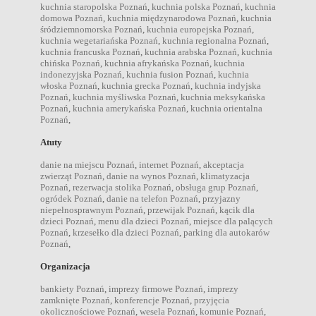
kuchnia staropolska Poznań
,
kuchnia polska Poznań
,
kuchnia
domowa Poznań
,
kuchnia międzynarodowa Poznań
,
kuchnia
śródziemnomorska Poznań
,
kuchnia europejska Poznań
,
kuchnia wegetariańska Poznań
,
kuchnia regionalna Poznań
,
kuchnia francuska Poznań
,
kuchnia arabska Poznań
,
kuchnia
chińska Poznań
,
kuchnia afrykańska Poznań
,
kuchnia
indonezyjska Poznań
,
kuchnia fusion Poznań
,
kuchnia
włoska Poznań
,
kuchnia grecka Poznań
,
kuchnia indyjska
Poznań
,
kuchnia myśliwska Poznań
,
kuchnia meksykańska
Poznań
,
kuchnia amerykańska Poznań
,
kuchnia orientalna
Poznań
,
Atuty
danie na miejscu Poznań
,
internet Poznań
,
akceptacja
zwierząt Poznań
,
danie na wynos Poznań
,
klimatyzacja
Poznań
,
rezerwacja stolika Poznań
,
obsługa grup Poznań
,
ogródek Poznań
,
danie na telefon Poznań
,
przyjazny
niepełnosprawnym Poznań
,
przewijak Poznań
,
kącik dla
dzieci Poznań
,
menu dla dzieci Poznań
,
miejsce dla palących
Poznań
,
krzesełko dla dzieci Poznań
,
parking dla autokarów
Poznań
,
Organizacja
bankiety Poznań
,
imprezy firmowe Poznań
,
imprezy
zamknięte Poznań
,
konferencje Poznań
,
przyjęcia
okolicznościowe Poznań
,
wesela Poznań
,
komunie Poznań
,