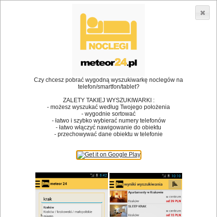
3866 lokali w Polsce! |
»
»
»
Restauracje
Meszna
Kawiarnia
Karczma - Chata Na
Groniu
•
Dodaj lokal
Logowanie
Czy chcesz pobrać wygodną wyszukiwarkę noclegów na
telefon/smartfon/tablet?
ZALETY TAKIEJ WYSZUKIWARKI :
- możesz wyszukać według Twojego położenia
- wygodnie sortować
Bóg stworzył jedzenie, a diabeł kucharzy.
- łatwo i szybko wybierać numery telefonów
- łatwo włączyć nawigowanie do obiektu
James Joyce
- przechowywać dane obiektu w telefonie
Szukam restauracji
Restauracje
Nazwa restauracji
Restauracje na mapie