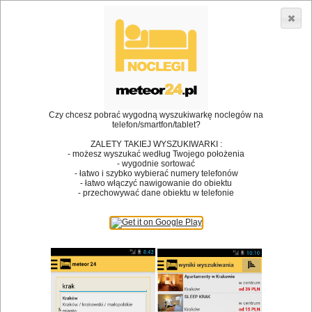
3866 lokali w Polsce! |
»
»
»
Restauracje
Bielsko-Biała
Restauracja
Karczma Stajnia
•
Dodaj lokal
Logowanie
Czy chcesz pobrać wygodną wyszukiwarkę noclegów na
telefon/smartfon/tablet?
ZALETY TAKIEJ WYSZUKIWARKI :
- możesz wyszukać według Twojego położenia
Bóg stworzył jedzenie, a diabeł kucharzy.
- wygodnie sortować
- łatwo i szybko wybierać numery telefonów
James Joyce
- łatwo włączyć nawigowanie do obiektu
- przechowywać dane obiektu w telefonie
Szukam restauracji
Restauracje
Nazwa restauracji
Restauracje na mapie