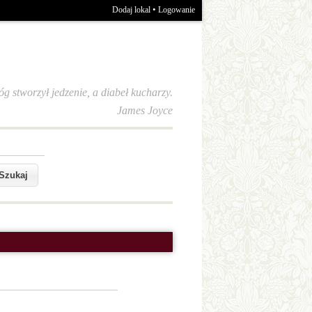
•
Dodaj lokal
Logowanie
óg stworzył jedzenie, a diabeł kucharzy.
James Joyce