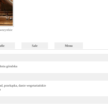
wszystkie
afie
Sale
Menu
hnia góralska
ad, przekąska, danie wegetariańskie
a