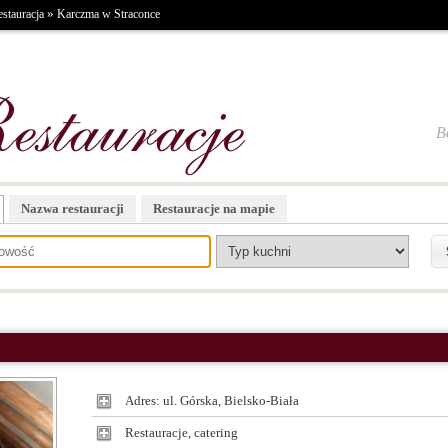
»
stauracja
Karczma w Straconce
B
Nazwa restauracji
Restauracje na mapie
Adres: ul. Górska, Bielsko-Biała
Restauracje, catering