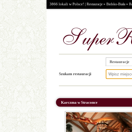
3866 lokali w Polsce! |
»
»
Restauracje
Bielsko-Biała
Re
Restauracje
Szukam restauracji
Karczma w Straconce