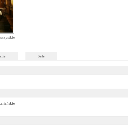
wszystkie
afie
Sale
tariańskie