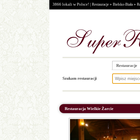
3866 lokali w Polsce! |
»
»
Restauracje
Bielsko-Biała
Re
Restauracje
Szukam restauracji
Restauracja Wielkie Żarcie