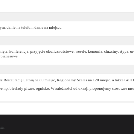
m, danie na telefon, danie na miejscu
ięta, konferencja, przyjęcie okolicznościowe, wesele, komunia, chrzciny, stypa, u
e biznesowe
Restaurację Letnią na 80 miejsc, Regionalny Szałas na 120 miejsc, a także Grill B
 np. biesiady piwne, ognisko. W zależności od okazji proponujemy stosowne menu 
min