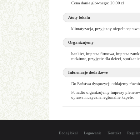
Cena dania głównego: 20.00 zł
Atuty lokalu
klimatyzacja, przyjazny niepełnosprawny
Organizujemy
bankiet, impreza firmowa, impreza zamkn
rodzinne, przyjęcie dla dzieci, spotkani
Informacje dodatkowe
Do Państwa dyspozycji oddajemy również 
Ponadto organizujemy imprezy plenerowe
oprawa muzyczna regionalne kapele.
Dodaj lokal
Logowanie
Kontakt
Regula