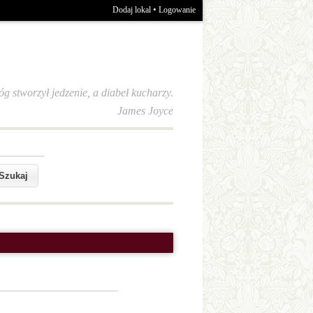
•
Dodaj lokal
Logowanie
óg stworzył jedzenie, a diabeł kucharzy.
James Joyce