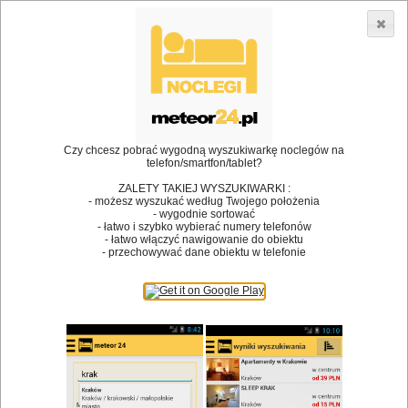
3866 lokali w Polsce! |
»
»
»
Restauracje
Bielsko-Biała
Pizzeria
Restauracja Maximus
•
Dodaj lokal
Logowanie
Czy chcesz pobrać wygodną wyszukiwarkę noclegów na
telefon/smartfon/tablet?
ZALETY TAKIEJ WYSZUKIWARKI :
- możesz wyszukać według Twojego położenia
Bóg stworzył jedzenie, a diabeł kucharzy.
- wygodnie sortować
- łatwo i szybko wybierać numery telefonów
James Joyce
- łatwo włączyć nawigowanie do obiektu
- przechowywać dane obiektu w telefonie
Szukam restauracji
Restauracje
Nazwa restauracji
Restauracje na mapie