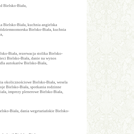
od Bielsko-Biała
,
ka Bielsko-Biała
,
kuchnia angielska
ródziemnomorska Bielsko-Biała
,
kuchnia
ła
,
elsko-Biała
,
rezerwacja stolika Bielsko-
ieci Bielsko-Biała
,
danie na wynos
 dla autokarów Bielsko-Biała
,
cia okolicznościowe Bielsko-Biała
,
wesela
oje Bielsko-Biała
,
spotkania rodzinne
iała
,
imprezy plenerowe Bielsko-Biała
,
elsko-Biała
,
dania wegetariańskie Bielsko-