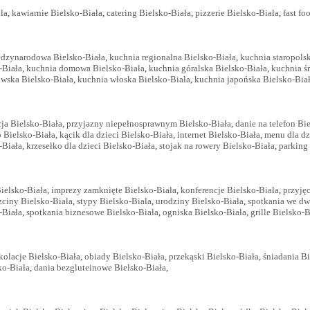
ała
,
kawiarnie Bielsko-Biała
,
catering Bielsko-Biała
,
pizzerie Bielsko-Biała
,
fast fo
ędzynarodowa Bielsko-Biała
,
kuchnia regionalna Bielsko-Biała
,
kuchnia staropols
-Biała
,
kuchnia domowa Bielsko-Biała
,
kuchnia góralska Bielsko-Biała
,
kuchnia ś
iwska Bielsko-Biała
,
kuchnia włoska Bielsko-Biała
,
kuchnia japońska Bielsko-Bia
ja Bielsko-Biała
,
przyjazny niepełnosprawnym Bielsko-Biała
,
danie na telefon Bi
 Bielsko-Biała
,
kącik dla dzieci Bielsko-Biała
,
internet Bielsko-Biała
,
menu dla dz
-Biała
,
krzesełko dla dzieci Bielsko-Biała
,
stojak na rowery Bielsko-Biała
,
parking
ielsko-Biała
,
imprezy zamknięte Bielsko-Biała
,
konferencje Bielsko-Biała
,
przyję
zciny Bielsko-Biała
,
stypy Bielsko-Biała
,
urodziny Bielsko-Biała
,
spotkania we dw
-Biała
,
spotkania biznesowe Bielsko-Biała
,
ogniska Bielsko-Biała
,
grille Bielsko-B
kolacje Bielsko-Biała
,
obiady Bielsko-Biała
,
przekąski Bielsko-Biała
,
śniadania Bi
ko-Biała
,
dania bezgluteinowe Bielsko-Biała
,