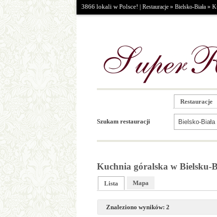
3866 lokali w Polsce! |
»
»
Restauracje
Bielsko-Biała
K
Restauracje
Szukam restauracji
Kuchnia góralska w Bielsku-B
Mapa
Lista
Znaleziono wyników: 2