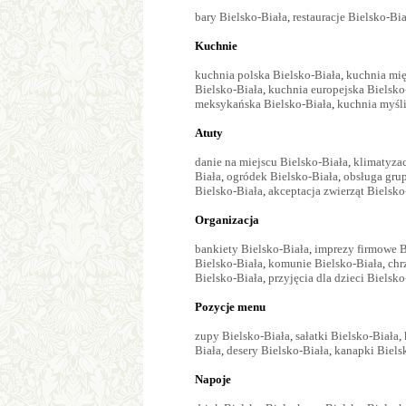
bary Bielsko-Biała
,
restauracje Bielsko-Bi
Kuchnie
kuchnia polska Bielsko-Biała
,
kuchnia mi
Bielsko-Biała
,
kuchnia europejska Bielsko
meksykańska Bielsko-Biała
,
kuchnia myśl
Atuty
danie na miejscu Bielsko-Biała
,
klimatyzac
Biała
,
ogródek Bielsko-Biała
,
obsługa grup
Bielsko-Biała
,
akceptacja zwierząt Bielsko
Organizacja
bankiety Bielsko-Biała
,
imprezy firmowe B
Bielsko-Biała
,
komunie Bielsko-Biała
,
chr
Bielsko-Biała
,
przyjęcia dla dzieci Bielsko
Pozycje menu
zupy Bielsko-Biała
,
sałatki Bielsko-Biała
,
Biała
,
desery Bielsko-Biała
,
kanapki Biels
Napoje