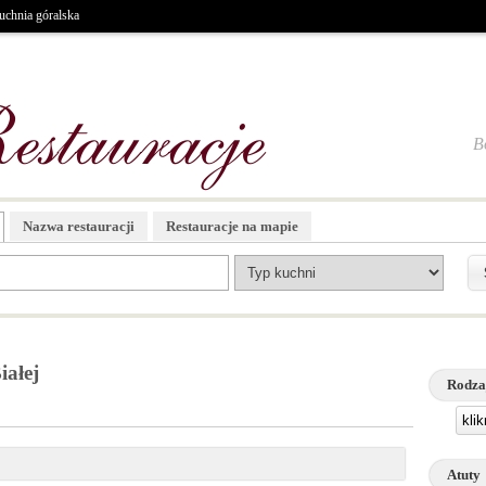
uchnia góralska
B
Nazwa restauracji
Restauracje na mapie
iałej
Rodza
kli
Atuty