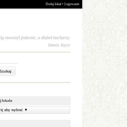
•
Dodaj lokal
Logowanie
óg stworzył jedzenie, a diabeł kucharzy.
James Joyce
j lokalu
knij aby wybrać
▼