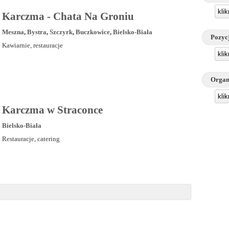
kli
Karczma - Chata Na Groniu
Meszna
,
Bystra
,
Szczyrk
,
Buczkowice
,
Bielsko-Biała
Pozyc
Kawiarnie, restauracje
kli
Organ
kli
Karczma w Straconce
Bielsko-Biała
Restauracje, catering