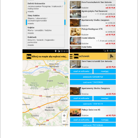
zwiń/rozwiń
Szukaj w wynikach
Kuchnia regionalna w Bielsku-Białej
Mapa
Lista
Znaleziono wyników: 6