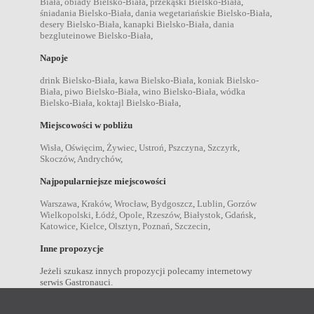
Biała
,
obiady Bielsko-Biała
,
przekąski Bielsko-Biała
,
śniadania Bielsko-Biała
,
dania wegetariańskie Bielsko-Biała
,
desery Bielsko-Biała
,
kanapki Bielsko-Biała
,
dania
bezgluteinowe Bielsko-Biała
,
Napoje
drink Bielsko-Biała
,
kawa Bielsko-Biała
,
koniak Bielsko-
Biała
,
piwo Bielsko-Biała
,
wino Bielsko-Biała
,
wódka
Bielsko-Biała
,
koktajl Bielsko-Biała
,
Miejscowości w pobliżu
Wisła
,
Oświęcim
,
Żywiec
,
Ustroń
,
Pszczyna
,
Szczyrk
,
Skoczów
,
Andrychów
,
Najpopularniejsze miejscowości
Warszawa
,
Kraków
,
Wrocław
,
Bydgoszcz
,
Lublin
,
Gorzów
Wielkopolski
,
Łódź
,
Opole
,
Rzeszów
,
Białystok
,
Gdańsk
,
Katowice
,
Kielce
,
Olsztyn
,
Poznań
,
Szczecin
,
Inne propozycje
Jeżeli szukasz innych propozycji polecamy internetowy
serwis Gastronauci.