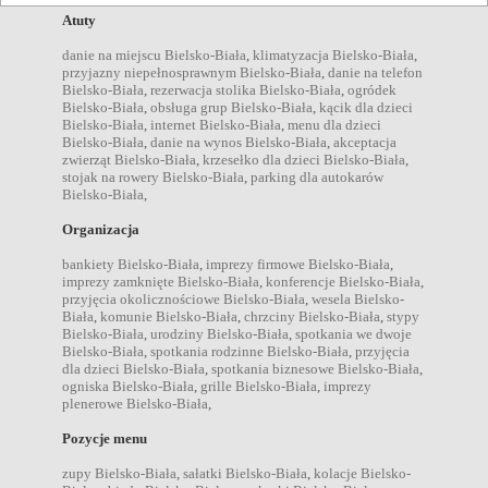
Atuty
danie na miejscu Bielsko-Biała
,
klimatyzacja Bielsko-Biała
,
przyjazny niepełnosprawnym Bielsko-Biała
,
danie na telefon
Bielsko-Biała
,
rezerwacja stolika Bielsko-Biała
,
ogródek
Bielsko-Biała
,
obsługa grup Bielsko-Biała
,
kącik dla dzieci
Bielsko-Biała
,
internet Bielsko-Biała
,
menu dla dzieci
Bielsko-Biała
,
danie na wynos Bielsko-Biała
,
akceptacja
zwierząt Bielsko-Biała
,
krzesełko dla dzieci Bielsko-Biała
,
stojak na rowery Bielsko-Biała
,
parking dla autokarów
Bielsko-Biała
,
Organizacja
bankiety Bielsko-Biała
,
imprezy firmowe Bielsko-Biała
,
imprezy zamknięte Bielsko-Biała
,
konferencje Bielsko-Biała
,
przyjęcia okolicznościowe Bielsko-Biała
,
wesela Bielsko-
Biała
,
komunie Bielsko-Biała
,
chrzciny Bielsko-Biała
,
stypy
Bielsko-Biała
,
urodziny Bielsko-Biała
,
spotkania we dwoje
Bielsko-Biała
,
spotkania rodzinne Bielsko-Biała
,
przyjęcia
dla dzieci Bielsko-Biała
,
spotkania biznesowe Bielsko-Biała
,
ogniska Bielsko-Biała
,
grille Bielsko-Biała
,
imprezy
plenerowe Bielsko-Biała
,
Pozycje menu
zupy Bielsko-Biała
,
sałatki Bielsko-Biała
,
kolacje Bielsko-