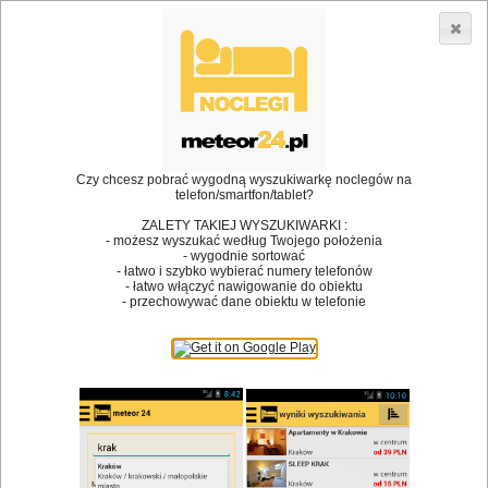
3866 lokali w Polsce! |
»
»
Restauracje
Bielsko-Biała
Klimatyzacja
•
Dodaj lokal
Logowanie
Czy chcesz pobrać wygodną wyszukiwarkę noclegów na
telefon/smartfon/tablet?
ZALETY TAKIEJ WYSZUKIWARKI :
- możesz wyszukać według Twojego położenia
Bóg stworzył jedzenie, a diabeł kucharzy.
- wygodnie sortować
- łatwo i szybko wybierać numery telefonów
James Joyce
- łatwo włączyć nawigowanie do obiektu
- przechowywać dane obiektu w telefonie
Szukam restauracji
Restauracje
Nazwa restauracji
Restauracje na mapie