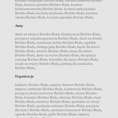
kuchnia europejska Bielsko-Biała
,
kuchnia domowa Bielsko-
Biała
,
kuchnia góralska Bielsko-Biała
,
kuchnia
śródziemnomorska Bielsko-Biała
,
kuchnia meksykańska
Bielsko-Biała
,
kuchnia myśliwska Bielsko-Biała
,
kuchnia
włoska Bielsko-Biała
,
kuchnia japońska Bielsko-Biała
,
Atuty
danie na miejscu Bielsko-Biała
,
klimatyzacja Bielsko-Biała
,
przyjazny niepełnosprawnym Bielsko-Biała
,
danie na telefon
Bielsko-Biała
,
rezerwacja stolika Bielsko-Biała
,
ogródek
Bielsko-Biała
,
obsługa grup Bielsko-Biała
,
kącik dla dzieci
Bielsko-Biała
,
internet Bielsko-Biała
,
menu dla dzieci
Bielsko-Biała
,
danie na wynos Bielsko-Biała
,
akceptacja
zwierząt Bielsko-Biała
,
krzesełko dla dzieci Bielsko-Biała
,
stojak na rowery Bielsko-Biała
,
parking dla autokarów
Bielsko-Biała
,
Organizacja
bankiety Bielsko-Biała
,
imprezy firmowe Bielsko-Biała
,
imprezy zamknięte Bielsko-Biała
,
konferencje Bielsko-Biała
,
przyjęcia okolicznościowe Bielsko-Biała
,
wesela Bielsko-
Biała
,
komunie Bielsko-Biała
,
chrzciny Bielsko-Biała
,
stypy
Bielsko-Biała
,
urodziny Bielsko-Biała
,
spotkania we dwoje
Bielsko-Biała
,
spotkania rodzinne Bielsko-Biała
,
przyjęcia
dla dzieci Bielsko-Biała
,
spotkania biznesowe Bielsko-Biała
,
ogniska Bielsko-Biała
,
grille Bielsko-Biała
,
imprezy