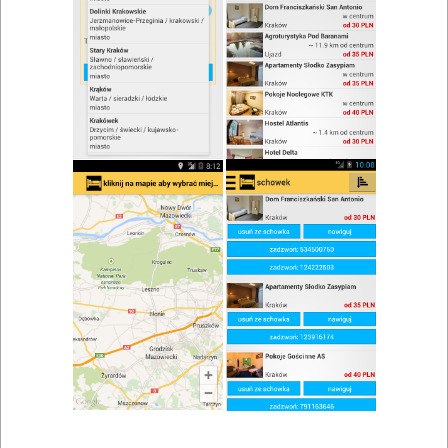
zwiń/rozwiń
Szukaj w wynikach
Klimatyzacja w Bielsku-Białej
Mapa
Lista
Znaleziono wyników: 13