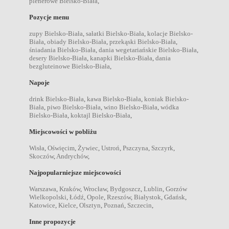
plenerowe Bielsko-Biała
,
Pozycje menu
zupy Bielsko-Biała
,
sałatki Bielsko-Biała
,
kolacje Bielsko-
Biała
,
obiady Bielsko-Biała
,
przekąski Bielsko-Biała
,
śniadania Bielsko-Biała
,
dania wegetariańskie Bielsko-Biała
,
desery Bielsko-Biała
,
kanapki Bielsko-Biała
,
dania
bezgluteinowe Bielsko-Biała
,
Napoje
drink Bielsko-Biała
,
kawa Bielsko-Biała
,
koniak Bielsko-
Biała
,
piwo Bielsko-Biała
,
wino Bielsko-Biała
,
wódka
Bielsko-Biała
,
koktajl Bielsko-Biała
,
Miejscowości w pobliżu
Wisła
,
Oświęcim
,
Żywiec
,
Ustroń
,
Pszczyna
,
Szczyrk
,
Skoczów
,
Andrychów
,
Najpopularniejsze miejscowości
Warszawa
,
Kraków
,
Wrocław
,
Bydgoszcz
,
Lublin
,
Gorzów
Wielkopolski
,
Łódź
,
Opole
,
Rzeszów
,
Białystok
,
Gdańsk
,
Katowice
,
Kielce
,
Olsztyn
,
Poznań
,
Szczecin
,
Inne propozycje