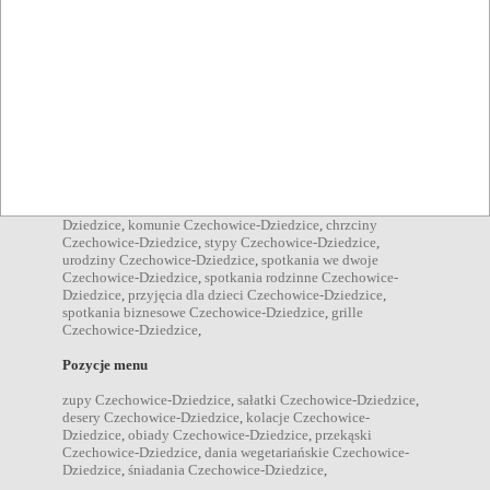
Dziedzice
,
internet Czechowice-Dziedzice
,
akceptacja
zwierząt Czechowice-Dziedzice
,
danie na wynos
Czechowice-Dziedzice
,
danie na telefon Czechowice-
Dziedzice
,
rezerwacja stolika Czechowice-Dziedzice
,
parking
dla autokarów Czechowice-Dziedzice
,
Organizacja
bankiety Czechowice-Dziedzice
,
imprezy firmowe
Czechowice-Dziedzice
,
imprezy zamknięte Czechowice-
Dziedzice
,
konferencje Czechowice-Dziedzice
,
przyjęcia
okolicznościowe Czechowice-Dziedzice
,
wesela Czechowice-
Dziedzice
,
komunie Czechowice-Dziedzice
,
chrzciny
Czechowice-Dziedzice
,
stypy Czechowice-Dziedzice
,
urodziny Czechowice-Dziedzice
,
spotkania we dwoje
Czechowice-Dziedzice
,
spotkania rodzinne Czechowice-
Dziedzice
,
przyjęcia dla dzieci Czechowice-Dziedzice
,
spotkania biznesowe Czechowice-Dziedzice
,
grille
Czechowice-Dziedzice
,
Pozycje menu
zupy Czechowice-Dziedzice
,
sałatki Czechowice-Dziedzice
,
desery Czechowice-Dziedzice
,
kolacje Czechowice-
Dziedzice
,
obiady Czechowice-Dziedzice
,
przekąski
Czechowice-Dziedzice
,
dania wegetariańskie Czechowice-
Dziedzice
,
śniadania Czechowice-Dziedzice
,