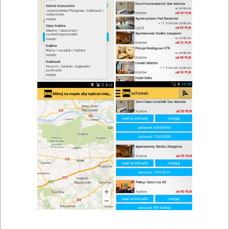
zwiń/rozwiń
Szukaj w wynikach
Lokale gastronomiczne w Czechowicach-
Dziedzicach
Mapa
Lista
Znaleziono wyników: 4