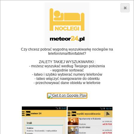
3866 lokali w Polsce! |
»
Restauracje
Czechowice-Dziedzice
•
Dodaj lokal
Logowanie
Czy chcesz pobrać wygodną wyszukiwarkę noclegów na
telefon/smartfon/tablet?
ZALETY TAKIEJ WYSZUKIWARKI :
- możesz wyszukać według Twojego położenia
Bóg stworzył jedzenie, a diabeł kucharzy.
- wygodnie sortować
- łatwo i szybko wybierać numery telefonów
James Joyce
- łatwo włączyć nawigowanie do obiektu
- przechowywać dane obiektu w telefonie
Szukam restauracji
Restauracje
Nazwa restauracji
Restauracje na mapie