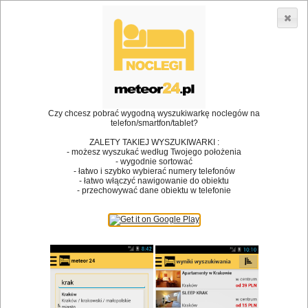
3866 lokali w Polsce! |
»
Restauracje
Czechowice-
»
»
Dziedzice
Restauracja
Restauracja Toskańska
•
Dodaj lokal
Logowanie
Czy chcesz pobrać wygodną wyszukiwarkę noclegów na
telefon/smartfon/tablet?
ZALETY TAKIEJ WYSZUKIWARKI :
- możesz wyszukać według Twojego położenia
- wygodnie sortować
Bóg stworzył jedzenie, a diabeł kucharzy.
- łatwo i szybko wybierać numery telefonów
- łatwo włączyć nawigowanie do obiektu
James Joyce
- przechowywać dane obiektu w telefonie
Szukam restauracji
Restauracje
Nazwa restauracji
Restauracje na mapie