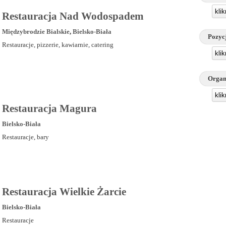
kli
Restauracja Nad Wodospadem
Międzybrodzie Bialskie
,
Bielsko-Biała
Pozyc
Restauracje, pizzerie, kawiarnie, catering
kli
Organ
kli
Restauracja Magura
Bielsko-Biała
Restauracje, bary
Restauracja Wielkie Żarcie
Bielsko-Biała
Restauracje