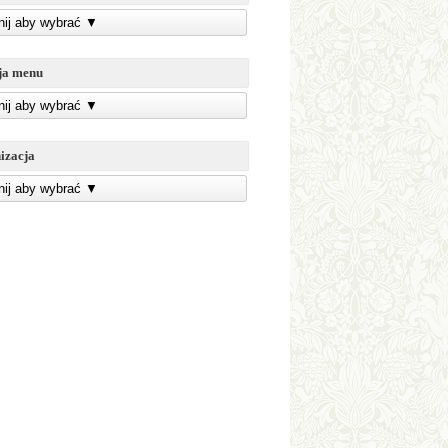
knij aby wybrać
▼
ja menu
knij aby wybrać
▼
izacja
knij aby wybrać
▼