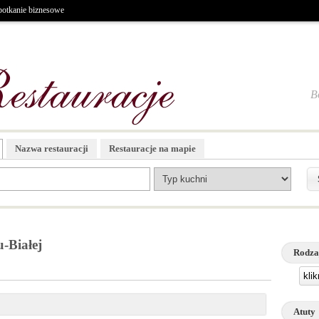
potkanie biznesowe
B
Nazwa restauracji
Restauracje na mapie
-Białej
Rodza
kli
Atuty