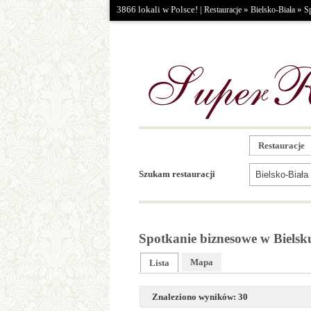
3866 lokali w Polsce! |
»
»
Restauracje
Bielsko-Biała
S
Restauracje
Szukam restauracji
Spotkanie biznesowe w Bielsku
Mapa
Lista
Znaleziono wyników: 30