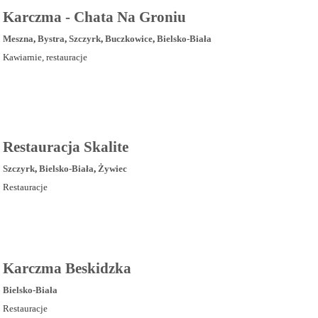
Karczma - Chata Na Groniu
Meszna
,
Bystra
,
Szczyrk
,
Buczkowice
,
Bielsko-Biała
Kawiarnie, restauracje
Restauracja Skalite
Szczyrk
,
Bielsko-Biała
,
Żywiec
Restauracje
Karczma Beskidzka
Bielsko-Biała
Restauracje