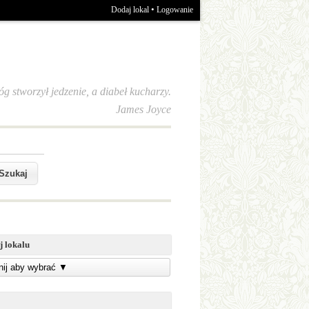
•
Dodaj lokal
Logowanie
óg stworzył jedzenie, a diabeł kucharzy.
James Joyce
j lokalu
knij aby wybrać
▼