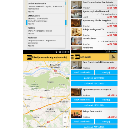
zwiń/rozwiń
Szukaj w wynikach
Wesele w Mierzęcicach
Mapa
Lista
Znaleziono wyników: 3
Restauracja Paradise