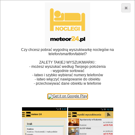
3866 lokali w Polsce! |
»
»
Restauracje
Mierzęcice
Wesele
•
Dodaj lokal
Logowanie
Czy chcesz pobrać wygodną wyszukiwarkę noclegów na
telefon/smartfon/tablet?
ZALETY TAKIEJ WYSZUKIWARKI :
- możesz wyszukać według Twojego położenia
Bóg stworzył jedzenie, a diabeł kucharzy.
- wygodnie sortować
- łatwo i szybko wybierać numery telefonów
James Joyce
- łatwo włączyć nawigowanie do obiektu
- przechowywać dane obiektu w telefonie
Szukam restauracji
Restauracje
Nazwa restauracji
Restauracje na mapie