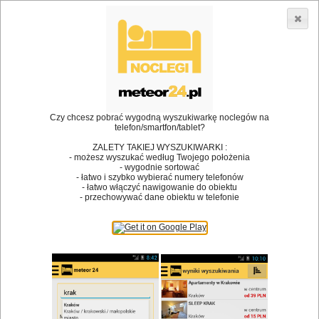
3866 lokali w Polsce! |
»
»
Restauracje
Mierzęcice
Kuchnia staropolska
•
Dodaj lokal
Logowanie
Czy chcesz pobrać wygodną wyszukiwarkę noclegów na
telefon/smartfon/tablet?
ZALETY TAKIEJ WYSZUKIWARKI :
- możesz wyszukać według Twojego położenia
Bóg stworzył jedzenie, a diabeł kucharzy.
- wygodnie sortować
- łatwo i szybko wybierać numery telefonów
James Joyce
- łatwo włączyć nawigowanie do obiektu
- przechowywać dane obiektu w telefonie
Szukam restauracji
Restauracje
Nazwa restauracji
Restauracje na mapie