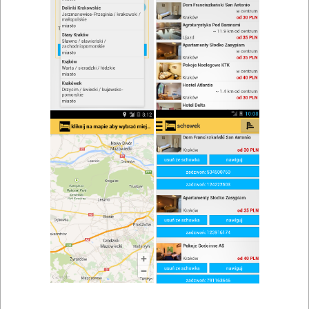
zwiń/rozwiń
Szukaj w wynikach
Kuchnia staropolska w Mierzęcicach
Mapa
Lista
Znaleziono wyników: 1
Restauracja Paradise