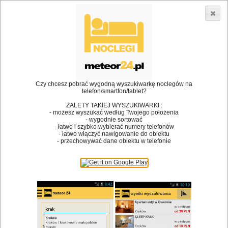
3866 lokali w Polsce! |
»
»
Restauracje
Mierzęcice
śniadanie
•
Dodaj lokal
Logowanie
Czy chcesz pobrać wygodną wyszukiwarkę noclegów na
telefon/smartfon/tablet?
ZALETY TAKIEJ WYSZUKIWARKI :
- możesz wyszukać według Twojego położenia
Bóg stworzył jedzenie, a diabeł kucharzy.
- wygodnie sortować
- łatwo i szybko wybierać numery telefonów
James Joyce
- łatwo włączyć nawigowanie do obiektu
- przechowywać dane obiektu w telefonie
Szukam restauracji
Restauracje
Nazwa restauracji
Restauracje na mapie