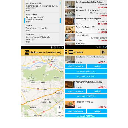
zwiń/rozwiń
Szukaj w wynikach
śniadanie w Mierzęcicach
Mapa
Lista
Znaleziono wyników: 1
Restauracja Paradise