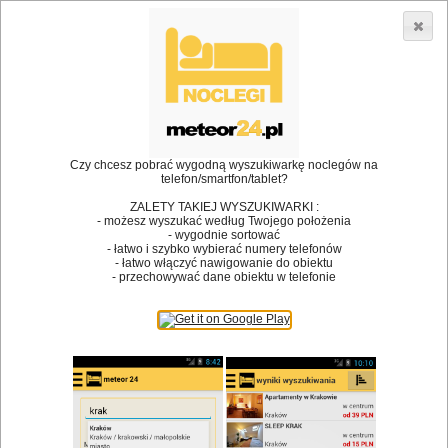
3866 lokali w Polsce! |
»
»
•
Restauracje
Mierzęcice
Obiad
Dodaj lokal
Logowanie
Czy chcesz pobrać wygodną wyszukiwarkę noclegów na
telefon/smartfon/tablet?
Bóg stworzył jedzenie, a diabeł kucharzy.
ZALETY TAKIEJ WYSZUKIWARKI :
- możesz wyszukać według Twojego położenia
James Joyce
- wygodnie sortować
- łatwo i szybko wybierać numery telefonów
Szukam restauracji
- łatwo włączyć nawigowanie do obiektu
- przechowywać dane obiektu w telefonie
Restauracje
Nazwa restauracji
Restauracje na mapie