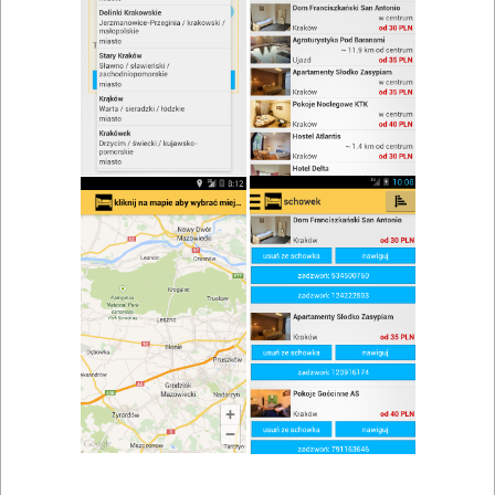
zwiń/rozwiń
Szukaj w wynikach
Obiad w Mierzęcicach
Mapa
Lista
Znaleziono wyników: 3
Restauracja Paradise
Przeczyce
,
Siewierz
,
Mierzęcice
,
Pyrzowice
,
Sosnowiec
,
Dąbrowa Górnicza
,
Będzin