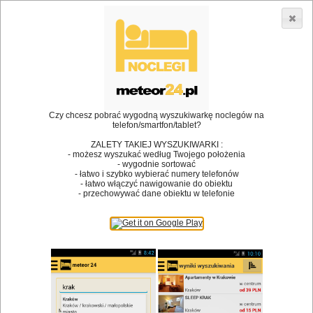
3866 lokali w Polsce! |
»
»
»
Restauracje
Przeczyce
Restauracja
Restauracja Fenix
•
Dodaj lokal
Logowanie
Czy chcesz pobrać wygodną wyszukiwarkę noclegów na
telefon/smartfon/tablet?
ZALETY TAKIEJ WYSZUKIWARKI :
- możesz wyszukać według Twojego położenia
Bóg stworzył jedzenie, a diabeł kucharzy.
- wygodnie sortować
- łatwo i szybko wybierać numery telefonów
James Joyce
- łatwo włączyć nawigowanie do obiektu
- przechowywać dane obiektu w telefonie
Szukam restauracji
Restauracje
Nazwa restauracji
Restauracje na mapie