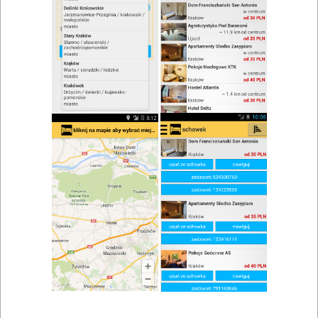
zwiń/rozwiń
Szukaj w wynikach
Ogródek w Strzegomiu
Mapa
Lista
Znaleziono wyników: 1