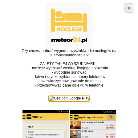
3866 lokali w Polsce! |
»
»
Restauracje
Strzegom
Ogródek
•
Dodaj lokal
Logowanie
Czy chcesz pobrać wygodną wyszukiwarkę noclegów na
telefon/smartfon/tablet?
ZALETY TAKIEJ WYSZUKIWARKI :
- możesz wyszukać według Twojego położenia
Bóg stworzył jedzenie, a diabeł kucharzy.
- wygodnie sortować
- łatwo i szybko wybierać numery telefonów
James Joyce
- łatwo włączyć nawigowanie do obiektu
- przechowywać dane obiektu w telefonie
Szukam restauracji
Restauracje
Nazwa restauracji
Restauracje na mapie