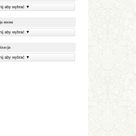
knij aby wybrać
▼
ja menu
knij aby wybrać
▼
izacja
knij aby wybrać
▼