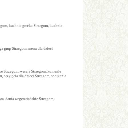
zegom
,
kuchnia grecka Strzegom
,
kuchnia
ga grup Strzegom
,
menu dla dzieci
we Strzegom
,
wesela Strzegom
,
komunie
om
,
przyjęcia dla dzieci Strzegom
,
spotkania
gom
,
dania wegetariańskie Strzegom
,