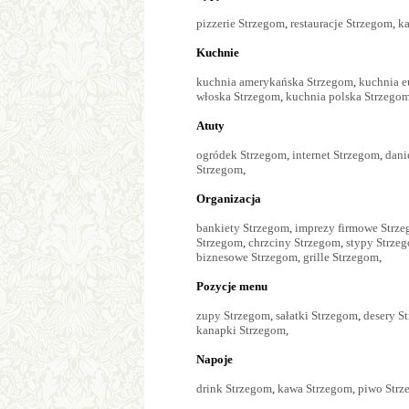
pizzerie Strzegom
,
restauracje Strzegom
,
ka
Kuchnie
kuchnia amerykańska Strzegom
,
kuchnia e
włoska Strzegom
,
kuchnia polska Strzego
Atuty
ogródek Strzegom
,
internet Strzegom
,
dani
Strzegom
,
Organizacja
bankiety Strzegom
,
imprezy firmowe Strz
Strzegom
,
chrzciny Strzegom
,
stypy Strze
biznesowe Strzegom
,
grille Strzegom
,
Pozycje menu
zupy Strzegom
,
sałatki Strzegom
,
desery S
kanapki Strzegom
,
Napoje
drink Strzegom
,
kawa Strzegom
,
piwo Str