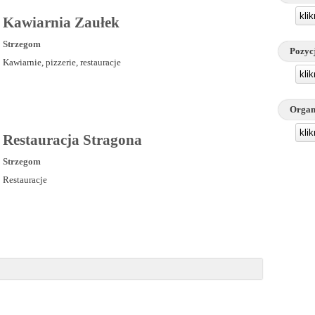
kli
Kawiarnia Zaułek
Strzegom
Pozyc
Kawiarnie, pizzerie, restauracje
kli
Organ
kli
Restauracja Stragona
Strzegom
Restauracje