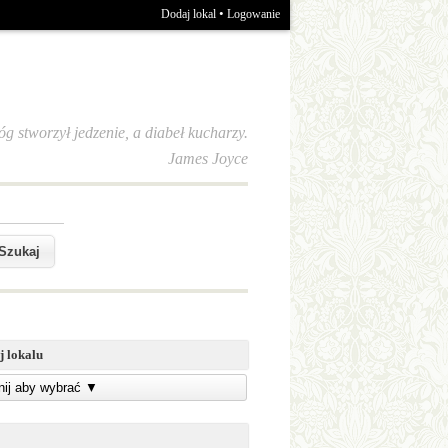
•
Dodaj lokal
Logowanie
óg stworzył jedzenie, a diabeł kucharzy.
James Joyce
j lokalu
knij aby wybrać
▼