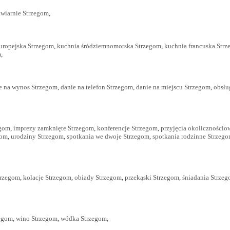
wiarnie Strzegom
,
uropejska Strzegom
,
kuchnia śródziemnomorska Strzegom
,
kuchnia francuska Str
m
,
e na wynos Strzegom
,
danie na telefon Strzegom
,
danie na miejscu Strzegom
,
obsłu
egom
,
imprezy zamknięte Strzegom
,
konferencje Strzegom
,
przyjęcia okolicznościo
gom
,
urodziny Strzegom
,
spotkania we dwoje Strzegom
,
spotkania rodzinne Strzeg
trzegom
,
kolacje Strzegom
,
obiady Strzegom
,
przekąski Strzegom
,
śniadania Strze
zegom
,
wino Strzegom
,
wódka Strzegom
,