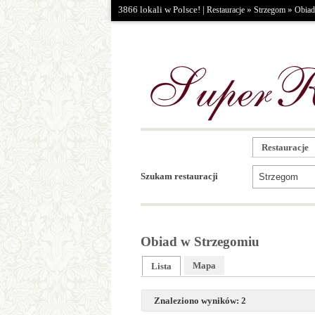
3866 lokali w Polsce! |
»
»
Restauracje
Strzegom
Obiad
Restauracje
Szukam restauracji
Obiad w Strzegomiu
Mapa
Lista
Znaleziono wyników: 2