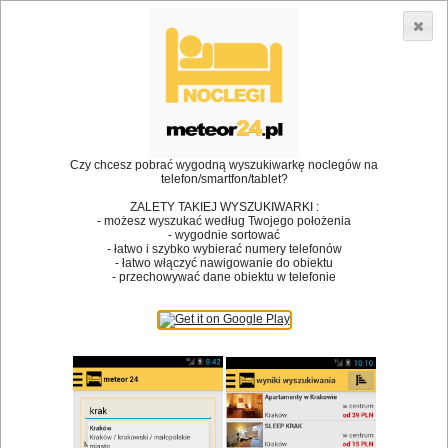
3866 lokali w Polsce! |
»
»
Restauracje
Strzegom
Kuchnia francuska
•
Dodaj lokal
Logowanie
Czy chcesz pobrać wygodną wyszukiwarkę noclegów na
telefon/smartfon/tablet?
ZALETY TAKIEJ WYSZUKIWARKI :
- możesz wyszukać według Twojego położenia
Bóg stworzył jedzenie, a diabeł kucharzy.
- wygodnie sortować
- łatwo i szybko wybierać numery telefonów
James Joyce
- łatwo włączyć nawigowanie do obiektu
- przechowywać dane obiektu w telefonie
Szukam restauracji
Restauracje
Nazwa restauracji
Restauracje na mapie