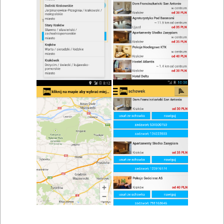
zwiń/rozwiń
Szukaj w wynikach
Kuchnia francuska w Strzegomiu
Mapa
Lista
Znaleziono wyników: 1