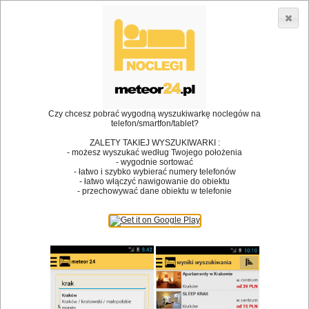
3866 lokali w Polsce! |
»
»
Restauracje
Strzegom
Danie na miejscu
•
Dodaj lokal
Logowanie
Czy chcesz pobrać wygodną wyszukiwarkę noclegów na
telefon/smartfon/tablet?
ZALETY TAKIEJ WYSZUKIWARKI :
- możesz wyszukać według Twojego położenia
Bóg stworzył jedzenie, a diabeł kucharzy.
- wygodnie sortować
- łatwo i szybko wybierać numery telefonów
James Joyce
- łatwo włączyć nawigowanie do obiektu
- przechowywać dane obiektu w telefonie
Szukam restauracji
Restauracje
Nazwa restauracji
Restauracje na mapie