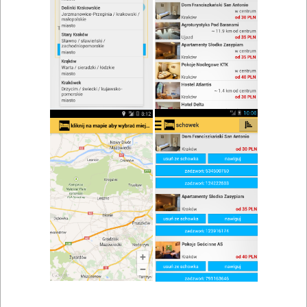
zwiń/rozwiń
Szukaj w wynikach
Danie na miejscu w Strzegomiu
Mapa
Lista
Znaleziono wyników: 1