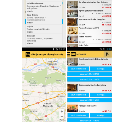
zwiń/rozwiń
Szukaj w wynikach
Wódka w Raciborzu
Mapa
Lista
Znaleziono wyników: 5