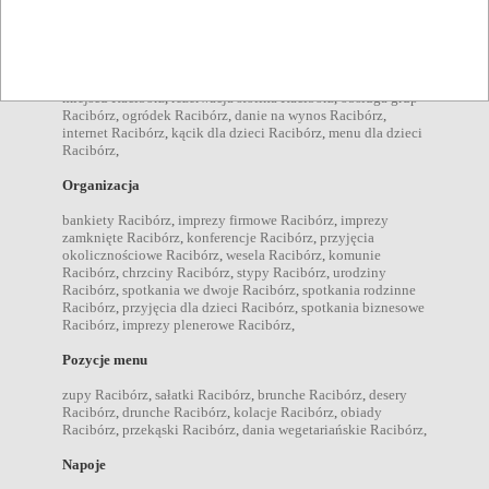
Racibórz
,
kuchnia regionalna Racibórz
,
Atuty
klimatyzacja Racibórz
,
danie na telefon Racibórz
,
danie na
miejscu Racibórz
,
rezerwacja stolika Racibórz
,
obsługa grup
Racibórz
,
ogródek Racibórz
,
danie na wynos Racibórz
,
internet Racibórz
,
kącik dla dzieci Racibórz
,
menu dla dzieci
Racibórz
,
Organizacja
bankiety Racibórz
,
imprezy firmowe Racibórz
,
imprezy
zamknięte Racibórz
,
konferencje Racibórz
,
przyjęcia
okolicznościowe Racibórz
,
wesela Racibórz
,
komunie
Racibórz
,
chrzciny Racibórz
,
stypy Racibórz
,
urodziny
Racibórz
,
spotkania we dwoje Racibórz
,
spotkania rodzinne
Racibórz
,
przyjęcia dla dzieci Racibórz
,
spotkania biznesowe
Racibórz
,
imprezy plenerowe Racibórz
,
Pozycje menu
zupy Racibórz
,
sałatki Racibórz
,
brunche Racibórz
,
desery
Racibórz
,
drunche Racibórz
,
kolacje Racibórz
,
obiady
Racibórz
,
przekąski Racibórz
,
dania wegetariańskie Racibórz
,
Napoje