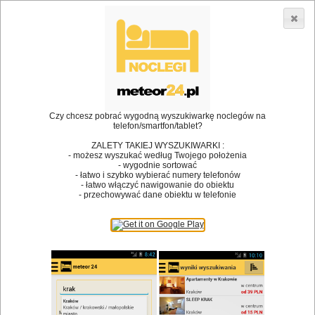
3866 lokali w Polsce! |
»
»
•
Restauracje
Racibórz
Wódka
Dodaj lokal
Logowanie
Czy chcesz pobrać wygodną wyszukiwarkę noclegów na
telefon/smartfon/tablet?
Bóg stworzył jedzenie, a diabeł kucharzy.
ZALETY TAKIEJ WYSZUKIWARKI :
- możesz wyszukać według Twojego położenia
James Joyce
- wygodnie sortować
- łatwo i szybko wybierać numery telefonów
Szukam restauracji
- łatwo włączyć nawigowanie do obiektu
- przechowywać dane obiektu w telefonie
Restauracje
Nazwa restauracji
Restauracje na mapie