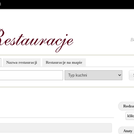
l
B
Nazwa restauracji
Restauracje na mapie
Rodza
kli
Atuty