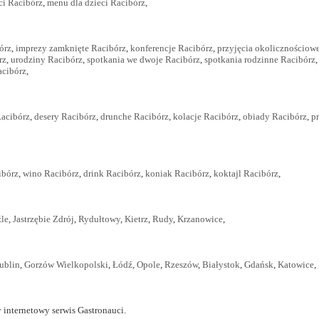
ci Racibórz
,
menu dla dzieci Racibórz
,
órz
,
imprezy zamknięte Racibórz
,
konferencje Racibórz
,
przyjęcia okolicznościow
rz
,
urodziny Racibórz
,
spotkania we dwoje Racibórz
,
spotkania rodzinne Racibórz
acibórz
,
acibórz
,
desery Racibórz
,
drunche Racibórz
,
kolacje Racibórz
,
obiady Racibórz
,
p
ibórz
,
wino Racibórz
,
drink Racibórz
,
koniak Racibórz
,
koktajl Racibórz
,
le
,
Jastrzębie Zdrój
,
Rydułtowy
,
Kietrz
,
Rudy
,
Krzanowice
,
ublin
,
Gorzów Wielkopolski
,
Łódź
,
Opole
,
Rzeszów
,
Białystok
,
Gdańsk
,
Katowice
,
 internetowy serwis Gastronauci.