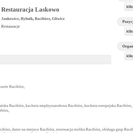
kli
Restauracja Laskowo
Jankowice
,
Rybnik
,
Racibórz
,
Gliwice
Pozyc
Restauracje
kli
Organ
kli
zzerie Racibórz
,
ańska Racibórz
,
kuchnia międzynarodowa Racibórz
,
kuchnia europejska Racibórz
,
ibórz
,
acibórz
,
danie na miejscu Racibórz
,
rezerwacja stolika Racibórz
,
obsługa grup Raci