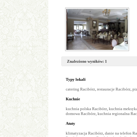
Znaleziono wyników: 1
Typy lokali
catering Racibórz
,
restauracje Racibórz
,
pi
Kuchnie
kuchnia polska Racibórz
,
kuchnia meksyk
domowa Racibórz
,
kuchnia regionalna Rac
Atuty
klimatyzacja Racibórz
,
danie na telefon R