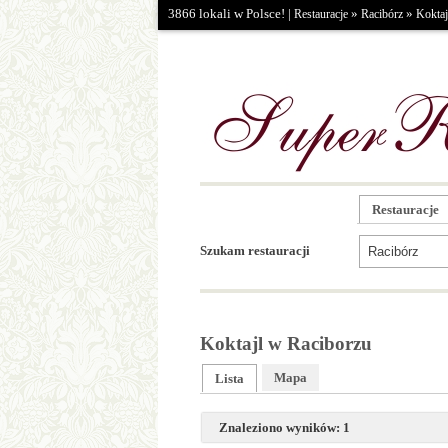
3866 lokali w Polsce! |
»
»
Restauracje
Racibórz
Koktaj
Restauracje
Szukam restauracji
Koktajl w Raciborzu
Mapa
Lista
Znaleziono wyników: 1