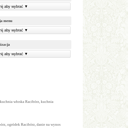
knij aby wybrać
▼
ja menu
knij aby wybrać
▼
izacja
knij aby wybrać
▼
kuchnia włoska Racibórz
,
kuchnia
bórz
,
ogródek Racibórz
,
danie na wynos