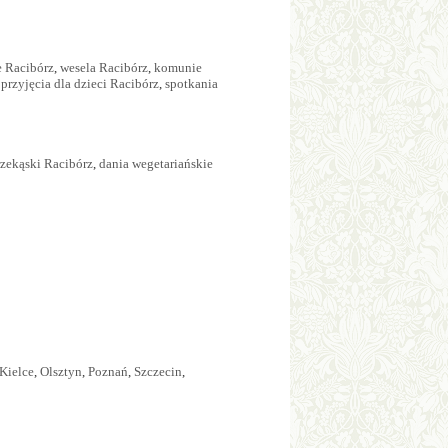
e Racibórz
,
wesela Racibórz
,
komunie
,
przyjęcia dla dzieci Racibórz
,
spotkania
rzekąski Racibórz
,
dania wegetariańskie
Kielce
,
Olsztyn
,
Poznań
,
Szczecin
,