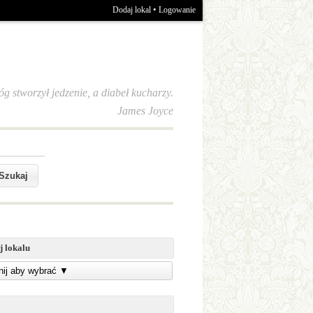
•
Dodaj lokal
Logowanie
óg stworzył jedzenie, a diabeł kucharzy.
James Joyce
j lokalu
knij aby wybrać
▼