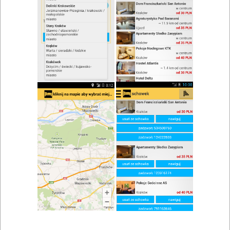
zwiń/rozwiń
Szukaj w wynikach
Menu dla dzieci w Raciborzu
Mapa
Lista
Znaleziono wyników: 2