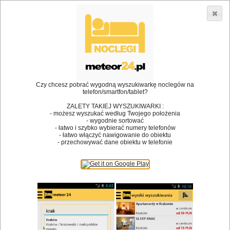
3866 lokali w Polsce! |
»
»
Restauracje
Racibórz
Menu dla dzieci
•
Dodaj lokal
Logowanie
Czy chcesz pobrać wygodną wyszukiwarkę noclegów na
telefon/smartfon/tablet?
ZALETY TAKIEJ WYSZUKIWARKI :
- możesz wyszukać według Twojego położenia
Bóg stworzył jedzenie, a diabeł kucharzy.
- wygodnie sortować
- łatwo i szybko wybierać numery telefonów
James Joyce
- łatwo włączyć nawigowanie do obiektu
- przechowywać dane obiektu w telefonie
Szukam restauracji
Restauracje
Nazwa restauracji
Restauracje na mapie