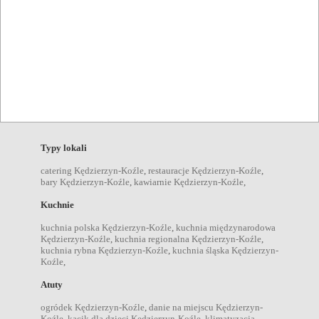
Restauracja Laguna
Niewiesze
,
Gliwice
,
Pyskowice
,
Kędzierzyn-Koźle
,
Strzelce
Opolskie
Restauracje
Znaleziono wyników: 8
Typy lokali
catering Kędzierzyn-Koźle
,
restauracje Kędzierzyn-Koźle
,
bary Kędzierzyn-Koźle
,
kawiarnie Kędzierzyn-Koźle
,
Kuchnie
kuchnia polska Kędzierzyn-Koźle
,
kuchnia międzynarodowa
Kędzierzyn-Koźle
,
kuchnia regionalna Kędzierzyn-Koźle
,
kuchnia rybna Kędzierzyn-Koźle
,
kuchnia śląska Kędzierzyn-
Koźle
,
Atuty
ogródek Kędzierzyn-Koźle
,
danie na miejscu Kędzierzyn-
Koźle
,
kącik dla dzieci Kędzierzyn-Koźle
,
klimatyzacja