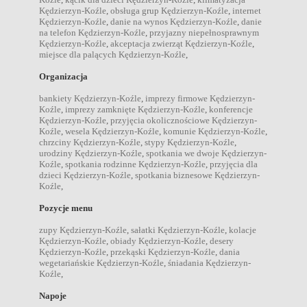
Kędzierzyn-Koźle
,
obsługa grup Kędzierzyn-Koźle
,
internet
Kędzierzyn-Koźle
,
danie na wynos Kędzierzyn-Koźle
,
danie
na telefon Kędzierzyn-Koźle
,
przyjazny niepełnosprawnym
Kędzierzyn-Koźle
,
akceptacja zwierząt Kędzierzyn-Koźle
,
miejsce dla palących Kędzierzyn-Koźle
,
Organizacja
bankiety Kędzierzyn-Koźle
,
imprezy firmowe Kędzierzyn-
Koźle
,
imprezy zamknięte Kędzierzyn-Koźle
,
konferencje
Kędzierzyn-Koźle
,
przyjęcia okolicznościowe Kędzierzyn-
Koźle
,
wesela Kędzierzyn-Koźle
,
komunie Kędzierzyn-Koźle
,
chrzciny Kędzierzyn-Koźle
,
stypy Kędzierzyn-Koźle
,
urodziny Kędzierzyn-Koźle
,
spotkania we dwoje Kędzierzyn-
Koźle
,
spotkania rodzinne Kędzierzyn-Koźle
,
przyjęcia dla
dzieci Kędzierzyn-Koźle
,
spotkania biznesowe Kędzierzyn-
Koźle
,
Pozycje menu
zupy Kędzierzyn-Koźle
,
sałatki Kędzierzyn-Koźle
,
kolacje
Kędzierzyn-Koźle
,
obiady Kędzierzyn-Koźle
,
desery
Kędzierzyn-Koźle
,
przekąski Kędzierzyn-Koźle
,
dania
wegetariańskie Kędzierzyn-Koźle
,
śniadania Kędzierzyn-
Koźle
,
Napoje