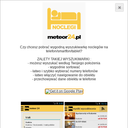
3866 lokali w Polsce! |
»
»
Restauracje
Kędzierzyn-Koźle
Restauracje
•
Dodaj lokal
Logowanie
Czy chcesz pobrać wygodną wyszukiwarkę noclegów na
telefon/smartfon/tablet?
ZALETY TAKIEJ WYSZUKIWARKI :
- możesz wyszukać według Twojego położenia
Bóg stworzył jedzenie, a diabeł kucharzy.
- wygodnie sortować
- łatwo i szybko wybierać numery telefonów
James Joyce
- łatwo włączyć nawigowanie do obiektu
- przechowywać dane obiektu w telefonie
Szukam restauracji
Restauracje
Nazwa restauracji
Restauracje na mapie