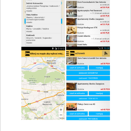
zwiń/rozwiń
Szukaj w wynikach
Restauracje Kędzierzyn-Koźle i okolice
Mapa
Lista
Znaleziono wyników: 8
Restauracja Salve
Głogówek
,
Krapkowice
,
Głubczyce
,
Prudnik
,
Kędzierzyn-
Koźle
Restauracje