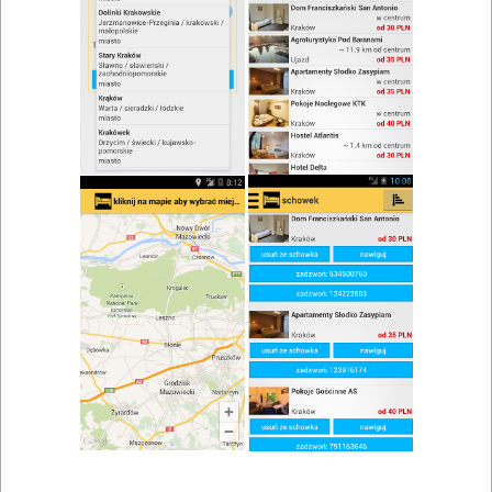
zwiń/rozwiń
Szukaj w wynikach
Spotkanie biznesowe w Polanicy Zdroju
Mapa
Lista
Znaleziono wyników: 7