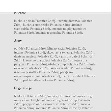
restauracje Polanica Zdrój
,
kawiarnie Polanica Zdrój
,
bary
Polanica Zdrój
,
Kuchnie
kuchnia polska Polanica Zdrój
,
kuchnia domowa Polanica
Zdrój
,
kuchnia europejska Polanica Zdrój
,
kuchnia
staropolska Polanica Zdrój
,
kuchnia międzynarodowa
Polanica Zdrój
,
kuchnia regionalna Polanica Zdrój
,
Atuty
ogródek Polanica Zdrój
,
klimatyzacja Polanica Zdrój
,
internet Polanica Zdrój
,
akceptacja zwierząt Polanica Zdrój
,
danie na miejscu Polanica Zdrój
,
kącik dla dzieci Polanica
Zdrój
,
krzesełko dla dzieci Polanica Zdrój
,
miejsce dla
palących Polanica Zdrój
,
obsługa grup Polanica Zdrój
,
danie
na wynos Polanica Zdrój
,
danie na telefon Polanica Zdrój
,
rezerwacja stolika Polanica Zdrój
,
przyjazny
niepełnosprawnym Polanica Zdrój
,
menu dla dzieci Polanica
Zdrój
,
parking dla autokarów Polanica Zdrój
,
Organizacja
bankiety Polanica Zdrój
,
imprezy firmowe Polanica Zdrój
,
imprezy zamknięte Polanica Zdrój
,
konferencje Polanica
Zdrój
,
przyjęcia okolicznościowe Polanica Zdrój
,
wesela
Polanica Zdrój
,
komunie Polanica Zdrój
,
chrzciny Polanica