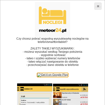
3866 lokali w Polsce! |
»
»
Restauracje
Polanica Zdrój
Spotkanie biznesowe
•
Dodaj lokal
Logowanie
Czy chcesz pobrać wygodną wyszukiwarkę noclegów na
telefon/smartfon/tablet?
ZALETY TAKIEJ WYSZUKIWARKI :
- możesz wyszukać według Twojego położenia
Bóg stworzył jedzenie, a diabeł kucharzy.
- wygodnie sortować
- łatwo i szybko wybierać numery telefonów
James Joyce
- łatwo włączyć nawigowanie do obiektu
- przechowywać dane obiektu w telefonie
Szukam restauracji
Restauracje
Nazwa restauracji
Restauracje na mapie