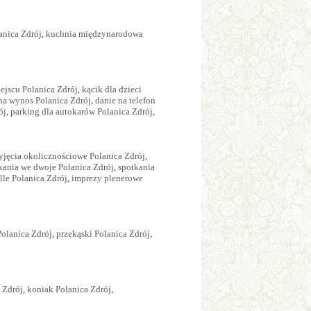
anica Zdrój
,
kuchnia międzynarodowa
ejscu Polanica Zdrój
,
kącik dla dzieci
na wynos Polanica Zdrój
,
danie na telefon
ój
,
parking dla autokarów Polanica Zdrój
,
yjęcia okolicznościowe Polanica Zdrój
,
kania we dwoje Polanica Zdrój
,
spotkania
ille Polanica Zdrój
,
imprezy plenerowe
Polanica Zdrój
,
przekąski Polanica Zdrój
,
 Zdrój
,
koniak Polanica Zdrój
,