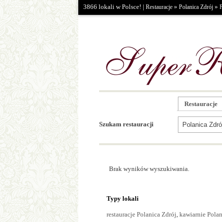
3866 lokali w Polsce! |
»
»
Restauracje
Polanica Zdrój
Restauracje
Szukam restauracji
Brak wyników wyszukiwania.
Typy lokali
restauracje Polanica Zdrój
,
kawiarnie Polan