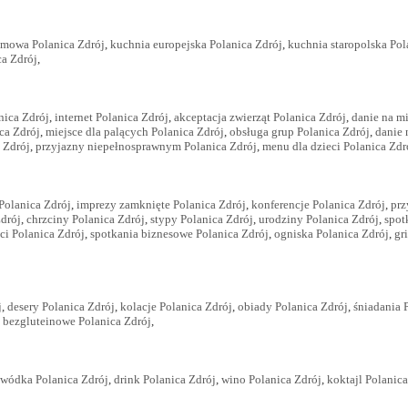
mowa Polanica Zdrój
,
kuchnia europejska Polanica Zdrój
,
kuchnia staropolska Pol
ca Zdrój
,
nica Zdrój
,
internet Polanica Zdrój
,
akceptacja zwierząt Polanica Zdrój
,
danie na mi
ica Zdrój
,
miejsce dla palących Polanica Zdrój
,
obsługa grup Polanica Zdrój
,
danie 
a Zdrój
,
przyjazny niepełnosprawnym Polanica Zdrój
,
menu dla dzieci Polanica Zdr
Polanica Zdrój
,
imprezy zamknięte Polanica Zdrój
,
konferencje Polanica Zdrój
,
prz
drój
,
chrzciny Polanica Zdrój
,
stypy Polanica Zdrój
,
urodziny Polanica Zdrój
,
spot
eci Polanica Zdrój
,
spotkania biznesowe Polanica Zdrój
,
ogniska Polanica Zdrój
,
gr
j
,
desery Polanica Zdrój
,
kolacje Polanica Zdrój
,
obiady Polanica Zdrój
,
śniadania 
 bezgluteinowe Polanica Zdrój
,
wódka Polanica Zdrój
,
drink Polanica Zdrój
,
wino Polanica Zdrój
,
koktajl Polanica