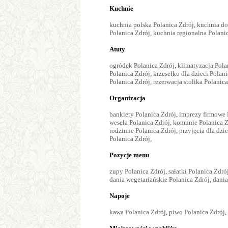
Kuchnie
kuchnia polska Polanica Zdrój
,
kuchnia do
Polanica Zdrój
,
kuchnia regionalna Polani
Atuty
ogródek Polanica Zdrój
,
klimatyzacja Pola
Polanica Zdrój
,
krzesełko dla dzieci Polan
Polanica Zdrój
,
rezerwacja stolika Polanic
Organizacja
bankiety Polanica Zdrój
,
imprezy firmowe 
wesela Polanica Zdrój
,
komunie Polanica Z
rodzinne Polanica Zdrój
,
przyjęcia dla dzi
Polanica Zdrój
,
Pozycje menu
zupy Polanica Zdrój
,
sałatki Polanica Zdró
dania wegetariańskie Polanica Zdrój
,
dania
Napoje
kawa Polanica Zdrój
,
piwo Polanica Zdrój
,