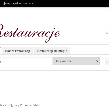
Przyjazny niepełnosprawnym
B
Nazwa restauracji
Restauracje na mapie
ica Zdrój
,
bary Polanica Zdrój
,