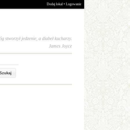
•
Dodaj lokal
Logowanie
óg stworzył jedzenie, a diabeł kucharzy.
James Joyce