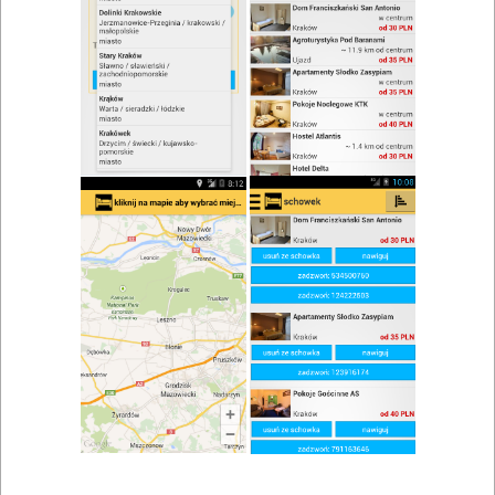
zwiń/rozwiń
Szukaj w wynikach
Ognisko w Polanicy Zdroju
Mapa
Lista
Znaleziono wyników: 1