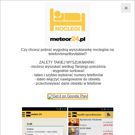
3866 lokali w Polsce! |
»
»
Restauracje
Polanica Zdrój
Ognisko
•
Dodaj lokal
Logowanie
Czy chcesz pobrać wygodną wyszukiwarkę noclegów na
telefon/smartfon/tablet?
ZALETY TAKIEJ WYSZUKIWARKI :
- możesz wyszukać według Twojego położenia
Bóg stworzył jedzenie, a diabeł kucharzy.
- wygodnie sortować
- łatwo i szybko wybierać numery telefonów
James Joyce
- łatwo włączyć nawigowanie do obiektu
- przechowywać dane obiektu w telefonie
Szukam restauracji
Restauracje
Nazwa restauracji
Restauracje na mapie