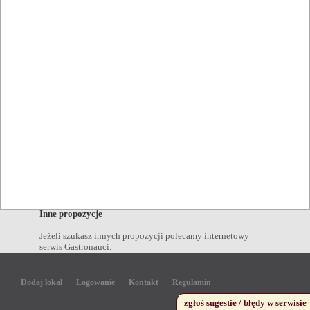
Zdrój
,
Napoje
kawa Polanica Zdrój
,
piwo Polanica Zdrój
,
wódka Polanica
Zdrój
,
drink Polanica Zdrój
,
wino Polanica Zdrój
,
koktajl
Polanica Zdrój
,
koniak Polanica Zdrój
,
Miejscowości w pobliżu
Kudowa Zdrój
,
Kłodzko
,
Duszniki Zdrój
,
Stronie Śląskie
,
Czarna Góra
,
Szczytna
,
Lądek Zdrój
,
Rzeczka
,
Najpopularniejsze miejscowości
Warszawa
,
Kraków
,
Wrocław
,
Bydgoszcz
,
Lublin
,
Gorzów
Wielkopolski
,
Łódź
,
Opole
,
Rzeszów
,
Białystok
,
Gdańsk
,
Katowice
,
Kielce
,
Olsztyn
,
Poznań
,
Szczecin
,
Inne propozycje
Jeżeli szukasz innych propozycji polecamy internetowy
serwis Gastronauci.
Dodaj lokal
Logowanie
Kontakt
Regulamin
zgłoś sugestie / błędy w serwisie