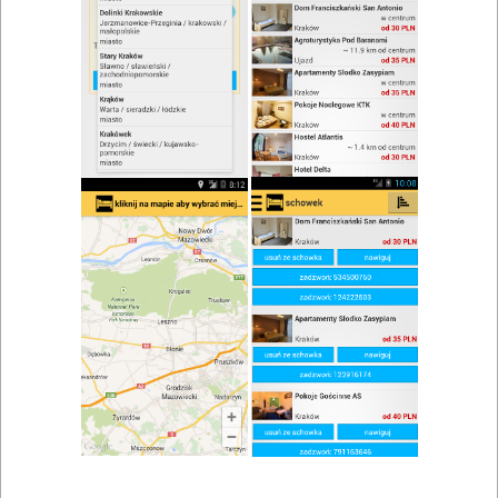
zwiń/rozwiń
Szukaj w wynikach
Chrzciny w Polanicy Zdroju
Mapa
Lista
Znaleziono wyników: 7