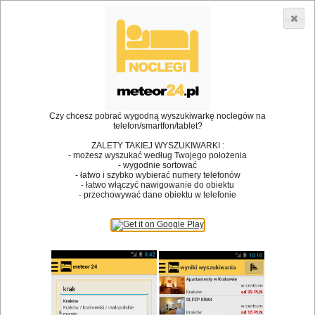
3866 lokali w Polsce! |
»
»
Restauracje
Polanica Zdrój
Chrzciny
•
Dodaj lokal
Logowanie
Czy chcesz pobrać wygodną wyszukiwarkę noclegów na
telefon/smartfon/tablet?
ZALETY TAKIEJ WYSZUKIWARKI :
- możesz wyszukać według Twojego położenia
Bóg stworzył jedzenie, a diabeł kucharzy.
- wygodnie sortować
- łatwo i szybko wybierać numery telefonów
James Joyce
- łatwo włączyć nawigowanie do obiektu
- przechowywać dane obiektu w telefonie
Szukam restauracji
Restauracje
Nazwa restauracji
Restauracje na mapie