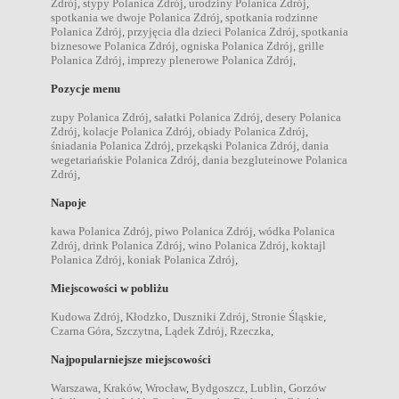
Zdrój
,
stypy Polanica Zdrój
,
urodziny Polanica Zdrój
,
spotkania we dwoje Polanica Zdrój
,
spotkania rodzinne
Polanica Zdrój
,
przyjęcia dla dzieci Polanica Zdrój
,
spotkania
biznesowe Polanica Zdrój
,
ogniska Polanica Zdrój
,
grille
Polanica Zdrój
,
imprezy plenerowe Polanica Zdrój
,
Pozycje menu
zupy Polanica Zdrój
,
sałatki Polanica Zdrój
,
desery Polanica
Zdrój
,
kolacje Polanica Zdrój
,
obiady Polanica Zdrój
,
śniadania Polanica Zdrój
,
przekąski Polanica Zdrój
,
dania
wegetariańskie Polanica Zdrój
,
dania bezgluteinowe Polanica
Zdrój
,
Napoje
kawa Polanica Zdrój
,
piwo Polanica Zdrój
,
wódka Polanica
Zdrój
,
drink Polanica Zdrój
,
wino Polanica Zdrój
,
koktajl
Polanica Zdrój
,
koniak Polanica Zdrój
,
Miejscowości w pobliżu
Kudowa Zdrój
,
Kłodzko
,
Duszniki Zdrój
,
Stronie Śląskie
,
Czarna Góra
,
Szczytna
,
Lądek Zdrój
,
Rzeczka
,
Najpopularniejsze miejscowości
Warszawa
,
Kraków
,
Wrocław
,
Bydgoszcz
,
Lublin
,
Gorzów