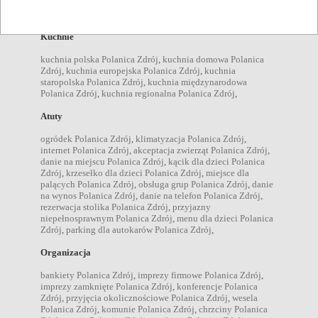
restauracje Polanica Zdrój
,
kawiarnie Polanica Zdrój
,
bary
Polanica Zdrój
,
Kuchnie
kuchnia polska Polanica Zdrój
,
kuchnia domowa Polanica
Zdrój
,
kuchnia europejska Polanica Zdrój
,
kuchnia
staropolska Polanica Zdrój
,
kuchnia międzynarodowa
Polanica Zdrój
,
kuchnia regionalna Polanica Zdrój
,
Atuty
ogródek Polanica Zdrój
,
klimatyzacja Polanica Zdrój
,
internet Polanica Zdrój
,
akceptacja zwierząt Polanica Zdrój
,
danie na miejscu Polanica Zdrój
,
kącik dla dzieci Polanica
Zdrój
,
krzesełko dla dzieci Polanica Zdrój
,
miejsce dla
palących Polanica Zdrój
,
obsługa grup Polanica Zdrój
,
danie
na wynos Polanica Zdrój
,
danie na telefon Polanica Zdrój
,
rezerwacja stolika Polanica Zdrój
,
przyjazny
niepełnosprawnym Polanica Zdrój
,
menu dla dzieci Polanica
Zdrój
,
parking dla autokarów Polanica Zdrój
,
Organizacja
bankiety Polanica Zdrój
,
imprezy firmowe Polanica Zdrój
,
imprezy zamknięte Polanica Zdrój
,
konferencje Polanica
Zdrój
,
przyjęcia okolicznościowe Polanica Zdrój
,
wesela
Polanica Zdrój
,
komunie Polanica Zdrój
,
chrzciny Polanica