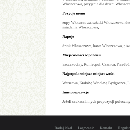
Włoszczowa
,
przyjęcia dla dzieci Włoszc
Pozycje menu
zupy Włoszczowa
,
sałatki Włoszczowa
,
de
śniadania Włoszczowa
,
Napoje
drink Włoszczowa
,
kawa Włoszczowa
,
piw
Miejscowości w pobliżu
Szczekociny
,
Koniecpol
,
Czarnca
,
Przedbó
Najpopularniejsze miejscowości
Warszawa
,
Kraków
,
Wrocław
,
Bydgoszcz
,
L
Inne propozycje
Jeżeli szukasz innych propozycji polecamy
Dodaj lokal
Logowanie
Kontakt
Regula