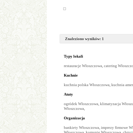
Znaleziono wyników: 1
Typy lokali
restauracje Włoszczowa
,
catering Włoszcz
Kuchnie
kuchnia polska Włoszczowa
,
kuchnia ame
Atuty
ogródek Włoszczowa
,
klimatyzacja Włosz
Włoszczowa
,
Organizacja
bankiety Włoszczowa
,
imprezy firmowe W
Włoszczowa
,
komunie Włoszczowa
,
chrzc