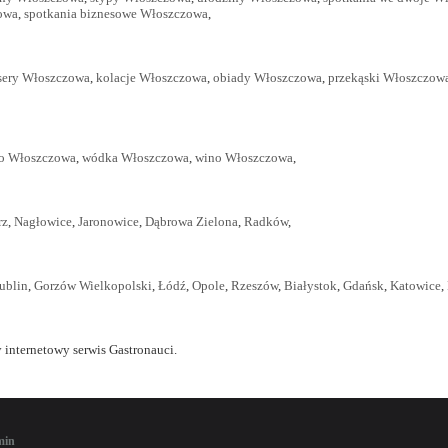
zowa
,
spotkania biznesowe Włoszczowa
,
sery Włoszczowa
,
kolacje Włoszczowa
,
obiady Włoszczowa
,
przekąski Włoszczow
o Włoszczowa
,
wódka Włoszczowa
,
wino Włoszczowa
,
rz
,
Nagłowice
,
Jaronowice
,
Dąbrowa Zielona
,
Radków
,
ublin
,
Gorzów Wielkopolski
,
Łódź
,
Opole
,
Rzeszów
,
Białystok
,
Gdańsk
,
Katowice
,
 internetowy serwis Gastronauci.
min