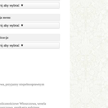
knij aby wybrać
▼
ja menu
knij aby wybrać
▼
izacja
knij aby wybrać
▼
owa
,
przyjazny niepełnosprawnym
kolicznościowe Włoszczowa
,
wesela
łoszczowa
,
spotkania rodzinne