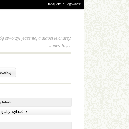
•
Dodaj lokal
Logowanie
óg stworzył jedzenie, a diabeł kucharzy.
James Joyce
j lokalu
knij aby wybrać
▼