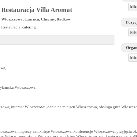
kli
Restauracja Villa Aromat
Włoszczowa
,
Czarnca
,
Chęciny
,
Radków
Pozyc
Restauracje, catering
kli
Organ
kli
owa
,
rykańska Włoszczowa
,
czowa
,
internet Włoszczowa
,
danie na miejscu Włoszczowa
,
obsługa grup Włoszcz
łoszczowa
,
imprezy zamknięte Włoszczowa
,
konferencje Włoszczowa
,
przyjęcia o
iny Włoszczowa
,
stypy Włoszczowa
,
urodziny Włoszczowa
,
spotkania we dwoje W