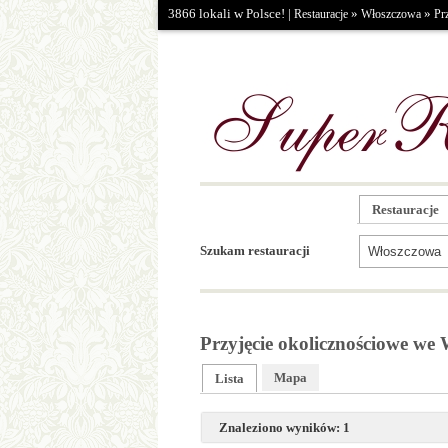
3866 lokali w Polsce! |
»
»
Restauracje
Włoszczowa
Pr
Restauracje
Szukam restauracji
Przyjęcie okolicznościowe we 
Mapa
Lista
Znaleziono wyników: 1