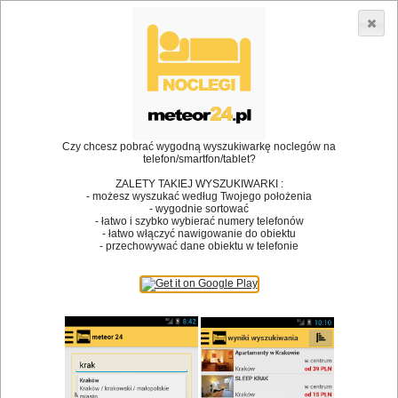
3866 lokali w Polsce! |
»
»
Restauracje
Włoszczowa
Przyjazny niepełnosprawnym
•
Dodaj lokal
Logowanie
Czy chcesz pobrać wygodną wyszukiwarkę noclegów na
telefon/smartfon/tablet?
ZALETY TAKIEJ WYSZUKIWARKI :
- możesz wyszukać według Twojego położenia
Bóg stworzył jedzenie, a diabeł kucharzy.
- wygodnie sortować
- łatwo i szybko wybierać numery telefonów
James Joyce
- łatwo włączyć nawigowanie do obiektu
- przechowywać dane obiektu w telefonie
Szukam restauracji
Restauracje
Nazwa restauracji
Restauracje na mapie