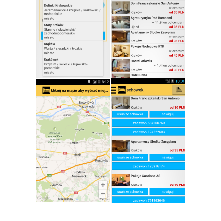
zwiń/rozwiń
Szukaj w wynikach
Przyjazny niepełnosprawnym we
Włoszczowie
Mapa
Lista
Znaleziono wyników: 1
Restauracja Villa Aromat
Włoszczowa
,
Czarnca
,
Chęciny
,
Radków
Restauracje, catering