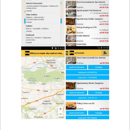
zwiń/rozwiń
Szukaj w wynikach
Lokale gastronomiczne we Włoszczowie
Mapa
Lista
Znaleziono wyników: 1
Restauracja Villa Aromat
Włoszczowa
,
Czarnca
,
Chęciny
,
Radków
Restauracje, catering
Znaleziono wyników: 1