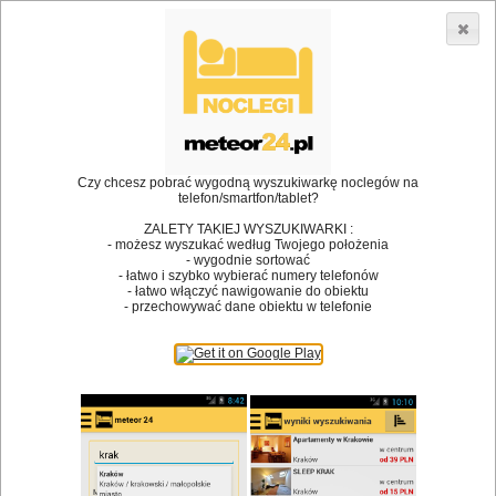
3866 lokali w Polsce! |
»
•
Restauracje
Włoszczowa
Dodaj lokal
Logowanie
Czy chcesz pobrać wygodną wyszukiwarkę noclegów na
telefon/smartfon/tablet?
Bóg stworzył jedzenie, a diabeł kucharzy.
ZALETY TAKIEJ WYSZUKIWARKI :
- możesz wyszukać według Twojego położenia
James Joyce
- wygodnie sortować
- łatwo i szybko wybierać numery telefonów
Szukam restauracji
- łatwo włączyć nawigowanie do obiektu
- przechowywać dane obiektu w telefonie
Restauracje
Nazwa restauracji
Restauracje na mapie