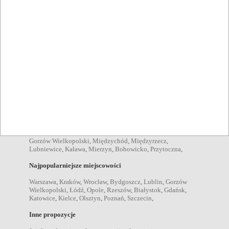
Skwierzyna
,
grille Skwierzyna
,
imprezy plenerowe
Skwierzyna
,
Pozycje menu
zupy Skwierzyna
,
sałatki Skwierzyna
,
desery Skwierzyna
,
kolacje Skwierzyna
,
obiady Skwierzyna
,
przekąski
Skwierzyna
,
dania wegetariańskie Skwierzyna
,
Napoje
drink Skwierzyna
,
kawa Skwierzyna
,
piwo Skwierzyna
,
wino
Skwierzyna
,
wódka Skwierzyna
,
koktajl Skwierzyna
,
koniak
Skwierzyna
,
Miejscowości w pobliżu
Gorzów Wielkopolski
,
Międzychód
,
Międzyrzecz
,
Lubniewice
,
Kaława
,
Mierzyn
,
Bobowicko
,
Przytoczna
,
Najpopularniejsze miejscowości
Warszawa
,
Kraków
,
Wrocław
,
Bydgoszcz
,
Lublin
,
Gorzów
Wielkopolski
,
Łódź
,
Opole
,
Rzeszów
,
Białystok
,
Gdańsk
,
Katowice
,
Kielce
,
Olsztyn
,
Poznań
,
Szczecin
,
Inne propozycje