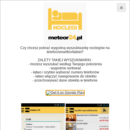
3866 lokali w Polsce! |
»
»
Restauracje
Skwierzyna
Wesele
•
Dodaj lokal
Logowanie
Czy chcesz pobrać wygodną wyszukiwarkę noclegów na
telefon/smartfon/tablet?
ZALETY TAKIEJ WYSZUKIWARKI :
- możesz wyszukać według Twojego położenia
Bóg stworzył jedzenie, a diabeł kucharzy.
- wygodnie sortować
- łatwo i szybko wybierać numery telefonów
James Joyce
- łatwo włączyć nawigowanie do obiektu
- przechowywać dane obiektu w telefonie
Szukam restauracji
Restauracje
Nazwa restauracji
Restauracje na mapie