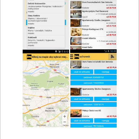
zwiń/rozwiń
Szukaj w wynikach
Wesele w Skwierzynie
Mapa
Lista
Znaleziono wyników: 2