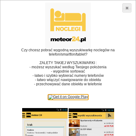
3866 lokali w Polsce! |
»
•
Restauracje
Ciecierzyce
Dodaj lokal
Logowanie
Czy chcesz pobrać wygodną wyszukiwarkę noclegów na
telefon/smartfon/tablet?
Bóg stworzył jedzenie, a diabeł kucharzy.
ZALETY TAKIEJ WYSZUKIWARKI :
- możesz wyszukać według Twojego położenia
James Joyce
- wygodnie sortować
- łatwo i szybko wybierać numery telefonów
Szukam restauracji
- łatwo włączyć nawigowanie do obiektu
- przechowywać dane obiektu w telefonie
Restauracje
Nazwa restauracji
Restauracje na mapie