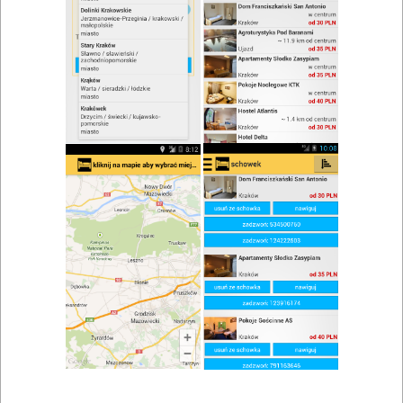
zwiń/rozwiń
Szukaj w wynikach
Lokale gastronomiczne w Ciecierzycach
Mapa
Lista
Znaleziono wyników: 1