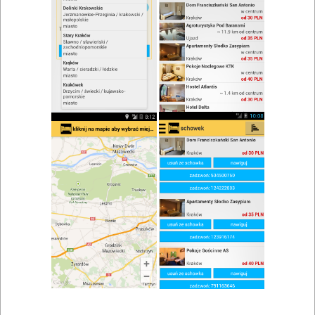
zwiń/rozwiń
Szukaj w wynikach
Restauracje Danków i okolice
Mapa
Lista
Znaleziono wyników: 2