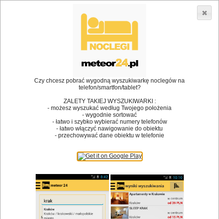
3866 lokali w Polsce! |
»
»
Restauracje
Danków
Restauracje
•
Dodaj lokal
Logowanie
Czy chcesz pobrać wygodną wyszukiwarkę noclegów na
telefon/smartfon/tablet?
ZALETY TAKIEJ WYSZUKIWARKI :
- możesz wyszukać według Twojego położenia
Bóg stworzył jedzenie, a diabeł kucharzy.
- wygodnie sortować
- łatwo i szybko wybierać numery telefonów
James Joyce
- łatwo włączyć nawigowanie do obiektu
- przechowywać dane obiektu w telefonie
Szukam restauracji
Restauracje
Nazwa restauracji
Restauracje na mapie