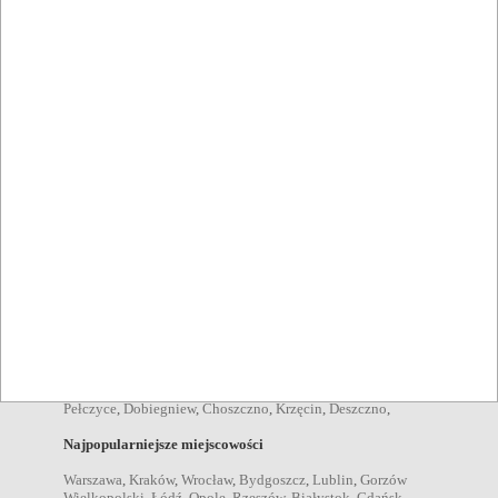
zamknięte Danków
,
konferencje Danków
,
przyjęcia
okolicznościowe Danków
,
wesela Danków
,
komunie Danków
,
chrzciny Danków
,
stypy Danków
,
urodziny Danków
,
spotkania we dwoje Danków
,
spotkania rodzinne Danków
,
przyjęcia dla dzieci Danków
,
spotkania biznesowe Danków
,
grille Danków
,
imprezy plenerowe Danków
,
ogniska Danków
,
Pozycje menu
zupy Danków
,
sałatki Danków
,
desery Danków
,
kolacje
Danków
,
obiady Danków
,
przekąski Danków
,
śniadania
Danków
,
dania wegetariańskie Danków
,
brunche Danków
,
dania bezgluteinowe Danków
,
Napoje
kawa Danków
,
koktajl Danków
,
piwo Danków
,
wino Danków
,
wódka Danków
,
drink Danków
,
koniak Danków
,
Miejscowości w pobliżu
Gorzów Wielkopolski
,
Barlinek
,
Strzelce Krajeńskie
,
Pełczyce
,
Dobiegniew
,
Choszczno
,
Krzęcin
,
Deszczno
,
Najpopularniejsze miejscowości
Warszawa
,
Kraków
,
Wrocław
,
Bydgoszcz
,
Lublin
,
Gorzów
Wielkopolski
,
Łódź
,
Opole
,
Rzeszów
,
Białystok
,
Gdańsk
,