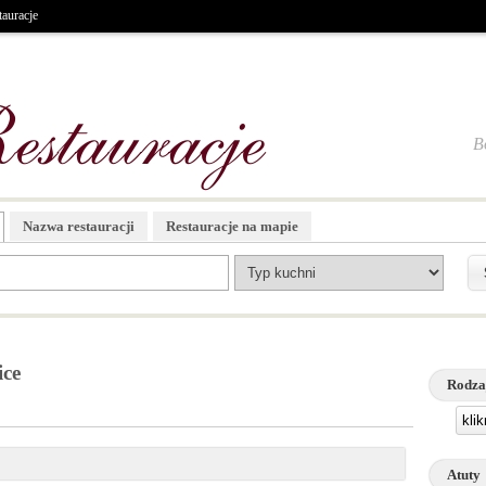
tauracje
B
Nazwa restauracji
Restauracje na mapie
ice
Rodza
kli
Atuty