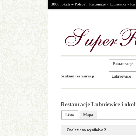
3866 lokali w Polsce! |
»
»
Restauracje
Lubniewice
Res
Restauracje
Szukam restauracji
Restauracje Lubniewice i okol
Mapa
Lista
Znaleziono wyników: 2