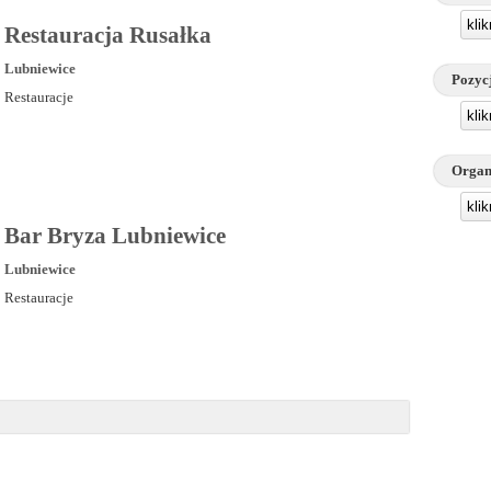
kli
Restauracja Rusałka
Lubniewice
Pozyc
Restauracje
kli
Organ
kli
Bar Bryza Lubniewice
Lubniewice
Restauracje