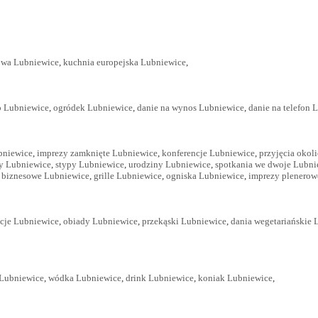
wa Lubniewice
,
kuchnia europejska Lubniewice
,
p Lubniewice
,
ogródek Lubniewice
,
danie na wynos Lubniewice
,
danie na telefon 
bniewice
,
imprezy zamknięte Lubniewice
,
konferencje Lubniewice
,
przyjęcia okol
y Lubniewice
,
stypy Lubniewice
,
urodziny Lubniewice
,
spotkania we dwoje Lubni
 biznesowe Lubniewice
,
grille Lubniewice
,
ogniska Lubniewice
,
imprezy plenerow
cje Lubniewice
,
obiady Lubniewice
,
przekąski Lubniewice
,
dania wegetariańskie 
Lubniewice
,
wódka Lubniewice
,
drink Lubniewice
,
koniak Lubniewice
,