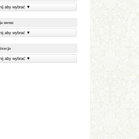
knij aby wybrać
▼
ja menu
knij aby wybrać
▼
izacja
knij aby wybrać
▼