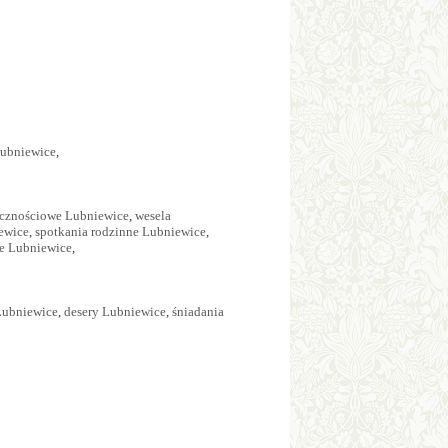
Lubniewice
,
icznościowe Lubniewice
,
wesela
ewice
,
spotkania rodzinne Lubniewice
,
e Lubniewice
,
Lubniewice
,
desery Lubniewice
,
śniadania