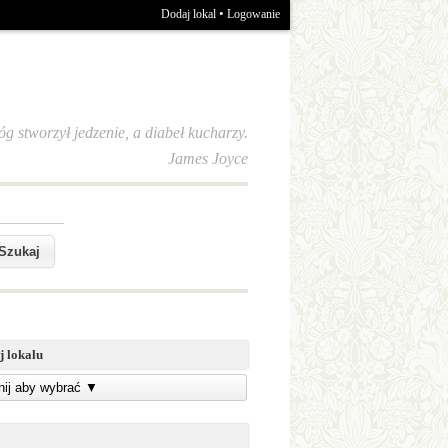
•
Dodaj lokal
Logowanie
óg stworzył jedzenie, a diabeł kucharzy.
James Joyce
j lokalu
knij aby wybrać
▼