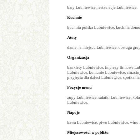
bary Lubniewice
,
restauracje Lubniewice
,
Kuchnie
kuchnia polska Lubniewice
,
kuchnia domo
Atuty
danie na miejscu Lubniewice
,
obsługa gru
Organizacja
bankiety Lubniewice
,
imprezy firmowe Lu
Lubniewice
,
komunie Lubniewice
,
chrzcin
przyjęcia dla dzieci Lubniewice
,
spotkania
Pozycje menu
zupy Lubniewice
,
sałatki Lubniewice
,
kola
Lubniewice
,
Napoje
kawa Lubniewice
,
piwo Lubniewice
,
wino 
Miejscowości w pobliżu