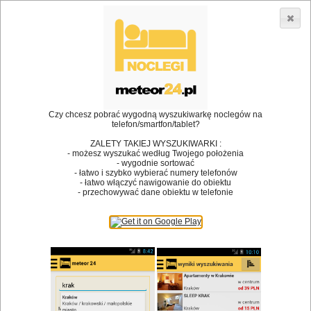
3866 lokali w Polsce! |
»
»
Restauracje
Radków
Spotkanie biznesowe
•
Dodaj lokal
Logowanie
Czy chcesz pobrać wygodną wyszukiwarkę noclegów na
telefon/smartfon/tablet?
ZALETY TAKIEJ WYSZUKIWARKI :
- możesz wyszukać według Twojego położenia
Bóg stworzył jedzenie, a diabeł kucharzy.
- wygodnie sortować
- łatwo i szybko wybierać numery telefonów
James Joyce
- łatwo włączyć nawigowanie do obiektu
- przechowywać dane obiektu w telefonie
Szukam restauracji
Restauracje
Nazwa restauracji
Restauracje na mapie