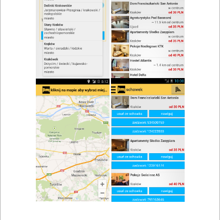
zwiń/rozwiń
Szukaj w wynikach
Spotkanie biznesowe w Radkowie
Mapa
Lista
Znaleziono wyników: 1
Restauracja Villa Aromat
Włoszczowa
,
Czarnca
,
Chęciny
,
Radków
Restauracje, catering