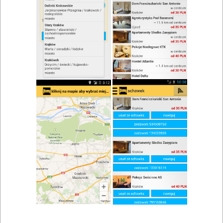
zwiń/rozwiń
Szukaj w wynikach
Kawa w Radkowie
Mapa
Lista
Znaleziono wyników: 1
Restauracja Villa Aromat
Włoszczowa
,
Czarnca
,
Chęciny
,
Radków
Restauracje, catering
Znaleziono wyników: 1