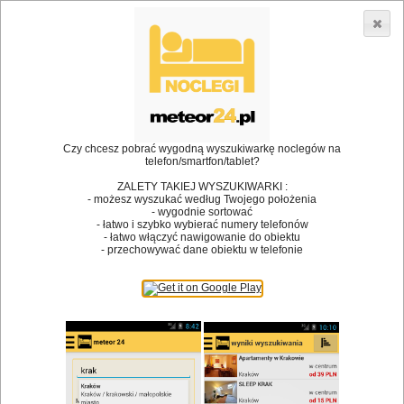
3866 lokali w Polsce! |
»
»
•
Restauracje
Radków
Kawa
Dodaj lokal
Logowanie
Czy chcesz pobrać wygodną wyszukiwarkę noclegów na
telefon/smartfon/tablet?
Bóg stworzył jedzenie, a diabeł kucharzy.
ZALETY TAKIEJ WYSZUKIWARKI :
- możesz wyszukać według Twojego położenia
James Joyce
- wygodnie sortować
- łatwo i szybko wybierać numery telefonów
Szukam restauracji
- łatwo włączyć nawigowanie do obiektu
- przechowywać dane obiektu w telefonie
Restauracje
Nazwa restauracji
Restauracje na mapie