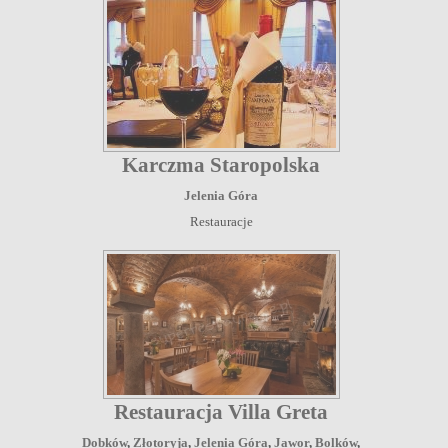
Karczma Staropolska
Jelenia Góra
Restauracje
Restauracja Villa Greta
Dobków
,
Złotoryja
,
Jelenia Góra
,
Jawor
,
Bolków
,