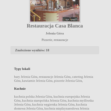
Restauracja Casa Blanca
Jelenia Góra
Pizzerie, restauracje
Znaleziono wyników: 18
Typy lokali
bary Jelenia Góra
,
restauracje Jelenia Góra
,
catering Jelenia
Góra
,
kawiarnie Jelenia Góra
,
pizzerie Jelenia Góra
,
Kuchnie
kuchnia polska Jelenia Góra
,
kuchnia europejska Jelenia
Góra
,
kuchnia staropolska Jelenia Góra
,
kuchnia myśliwska
Jelenia Góra
,
kuchnia węgierska Jelenia Góra
,
kuchnia
domowa Jelenia Góra
,
kuchnia międzynarodowa Jelenia