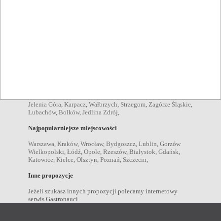
Pozycje menu
zupy Kamienna Góra
,
sałatki Kamienna Góra
,
kolacje
Kamienna Góra
,
obiady Kamienna Góra
,
przekąski Kamienna
Góra
,
dania wegetariańskie Kamienna Góra
,
Napoje
drink Kamienna Góra
,
kawa Kamienna Góra
,
piwo Kamienna
Góra
,
wino Kamienna Góra
,
wódka Kamienna Góra
,
Miejscowości w pobliżu
Jelenia Góra
,
Karpacz
,
Wałbrzych
,
Strzegom
,
Zagórze Śląskie
,
Lubachów
,
Bolków
,
Jedlina Zdrój
,
Najpopularniejsze miejscowości
Warszawa
,
Kraków
,
Wrocław
,
Bydgoszcz
,
Lublin
,
Gorzów
Wielkopolski
,
Łódź
,
Opole
,
Rzeszów
,
Białystok
,
Gdańsk
,
Katowice
,
Kielce
,
Olsztyn
,
Poznań
,
Szczecin
,
Inne propozycje
Jeżeli szukasz innych propozycji polecamy internetowy
serwis Gastronauci.