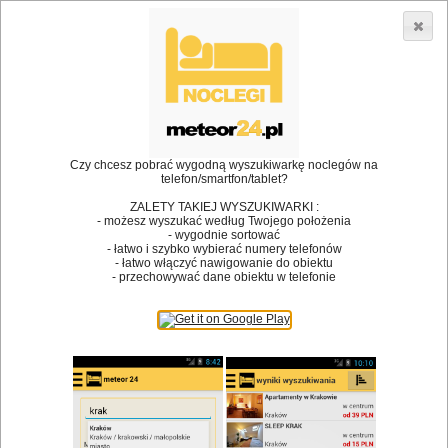
3866 lokali w Polsce! |
»
»
Restauracje
Kamienna Góra
Restauracje
•
Dodaj lokal
Logowanie
Czy chcesz pobrać wygodną wyszukiwarkę noclegów na
telefon/smartfon/tablet?
ZALETY TAKIEJ WYSZUKIWARKI :
- możesz wyszukać według Twojego położenia
Bóg stworzył jedzenie, a diabeł kucharzy.
- wygodnie sortować
- łatwo i szybko wybierać numery telefonów
James Joyce
- łatwo włączyć nawigowanie do obiektu
- przechowywać dane obiektu w telefonie
Szukam restauracji
Restauracje
Nazwa restauracji
Restauracje na mapie