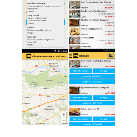
zwiń/rozwiń
Szukaj w wynikach
Restauracje Kamienna Góra i okolice
Mapa
Lista
Znaleziono wyników: 2