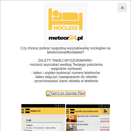
3866 lokali w Polsce! |
»
»
Restauracje
Szklarska Poręba
Restauracje
•
Dodaj lokal
Logowanie
Czy chcesz pobrać wygodną wyszukiwarkę noclegów na
telefon/smartfon/tablet?
ZALETY TAKIEJ WYSZUKIWARKI :
- możesz wyszukać według Twojego położenia
Bóg stworzył jedzenie, a diabeł kucharzy.
- wygodnie sortować
- łatwo i szybko wybierać numery telefonów
James Joyce
- łatwo włączyć nawigowanie do obiektu
- przechowywać dane obiektu w telefonie
Szukam restauracji
Restauracje
Nazwa restauracji
Restauracje na mapie