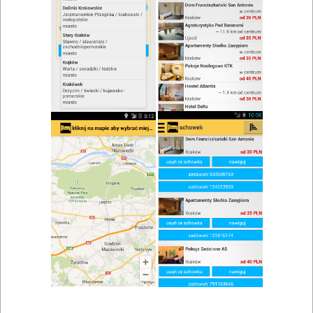
zwiń/rozwiń
Szukaj w wynikach
Restauracje Szklarska Poręba i okolice
Mapa
Lista
Znaleziono wyników: 13