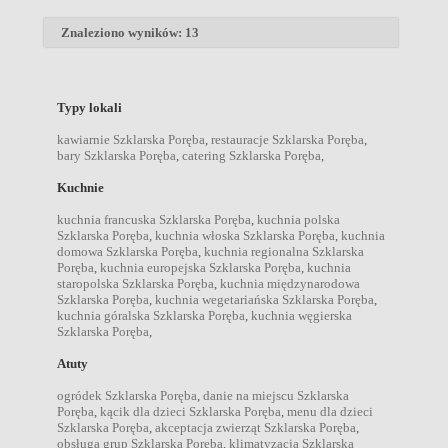
Znaleziono wyników: 13
Typy lokali
kawiarnie Szklarska Poręba
,
restauracje Szklarska Poręba
,
bary Szklarska Poręba
,
catering Szklarska Poręba
,
Kuchnie
kuchnia francuska Szklarska Poręba
,
kuchnia polska
Szklarska Poręba
,
kuchnia włoska Szklarska Poręba
,
kuchnia
domowa Szklarska Poręba
,
kuchnia regionalna Szklarska
Poręba
,
kuchnia europejska Szklarska Poręba
,
kuchnia
staropolska Szklarska Poręba
,
kuchnia międzynarodowa
Szklarska Poręba
,
kuchnia wegetariańska Szklarska Poręba
,
kuchnia góralska Szklarska Poręba
,
kuchnia węgierska
Szklarska Poręba
,
Atuty
ogródek Szklarska Poręba
,
danie na miejscu Szklarska
Poręba
,
kącik dla dzieci Szklarska Poręba
,
menu dla dzieci
Szklarska Poręba
,
akceptacja zwierząt Szklarska Poręba
,
obsługa grup Szklarska Poręba
,
klimatyzacja Szklarska