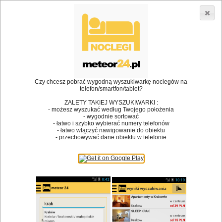
3866 lokali w Polsce! |
»
»
Restauracje
Wysoka
Spotkanie we dwoje
•
Dodaj lokal
Logowanie
Czy chcesz pobrać wygodną wyszukiwarkę noclegów na
telefon/smartfon/tablet?
ZALETY TAKIEJ WYSZUKIWARKI :
- możesz wyszukać według Twojego położenia
Bóg stworzył jedzenie, a diabeł kucharzy.
- wygodnie sortować
- łatwo i szybko wybierać numery telefonów
James Joyce
- łatwo włączyć nawigowanie do obiektu
- przechowywać dane obiektu w telefonie
Szukam restauracji
Restauracje
Nazwa restauracji
Restauracje na mapie