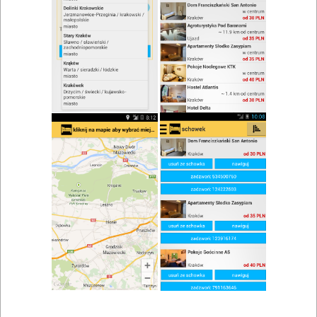
zwiń/rozwiń
Szukaj w wynikach
Spotkanie we dwoje w Wysokiej
Mapa
Lista
Znaleziono wyników: 1
Sala Restauracyjna z Barem
Wysoka
,
Międzyrzecz
,
Świebodzin
Restauracje, bary