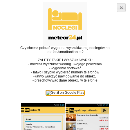
3866 lokali w Polsce! |
»
»
Restauracje
Szczytna
Spotkanie we dwoje
•
Dodaj lokal
Logowanie
Czy chcesz pobrać wygodną wyszukiwarkę noclegów na
telefon/smartfon/tablet?
ZALETY TAKIEJ WYSZUKIWARKI :
- możesz wyszukać według Twojego położenia
Bóg stworzył jedzenie, a diabeł kucharzy.
- wygodnie sortować
- łatwo i szybko wybierać numery telefonów
James Joyce
- łatwo włączyć nawigowanie do obiektu
- przechowywać dane obiektu w telefonie
Szukam restauracji
Restauracje
Nazwa restauracji
Restauracje na mapie