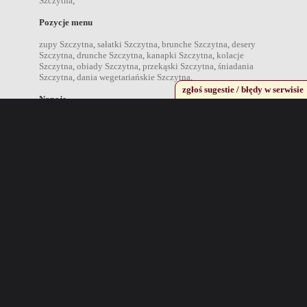
Szczytna
,
Pozycje menu
zupy Szczytna
,
sałatki Szczytna
,
brunche Szczytna
,
desery
Szczytna
,
drunche Szczytna
,
kanapki Szczytna
,
kolacje
Szczytna
,
obiady Szczytna
,
przekąski Szczytna
,
śniadania
Szczytna
,
dania wegetariańskie Szczytna
,
zgłoś sugestie / błędy w serwisie
Napoje
drink Szczytna
,
kawa Szczytna
,
koktajl Szczytna
,
koniak
Szczytna
,
piwo Szczytna
,
wino Szczytna
,
wódka Szczytna
,
Miejscowości w pobliżu
Kudowa Zdrój
,
Kłodzko
,
Duszniki Zdrój
,
Polanica Zdrój
,
Rzeczka
,
Nowa Ruda
,
Zieleniec
,
Sokolec
,
Najpopularniejsze miejscowości
Warszawa
,
Kraków
,
Wrocław
,
Bydgoszcz
,
Lublin
,
Gorzów
Wielkopolski
,
Łódź
,
Opole
,
Rzeszów
,
Białystok
,
Gdańsk
,
Katowice
,
Kielce
,
Olsztyn
,
Poznań
,
Szczecin
,
Inne propozycje
Jeżeli szukasz innych propozycji polecamy internetowy