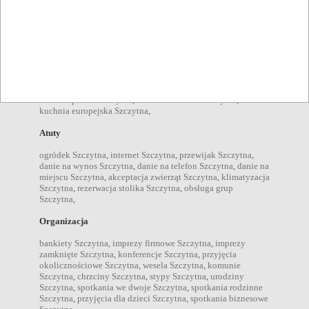
Typy lokali
bary Szczytna
,
cukiernie Szczytna
,
kawiarnie Szczytna
,
restauracje Szczytna
,
Kuchnie
kuchnia polska Szczytna
,
kuchnia domowa Szczytna
,
kuchnia europejska Szczytna
,
Atuty
ogródek Szczytna
,
internet Szczytna
,
przewijak Szczytna
,
danie na wynos Szczytna
,
danie na telefon Szczytna
,
danie na
miejscu Szczytna
,
akceptacja zwierząt Szczytna
,
klimatyzacja
Szczytna
,
rezerwacja stolika Szczytna
,
obsługa grup
Szczytna
,
Organizacja
bankiety Szczytna
,
imprezy firmowe Szczytna
,
imprezy
zamknięte Szczytna
,
konferencje Szczytna
,
przyjęcia
okolicznościowe Szczytna
,
wesela Szczytna
,
komunie
Szczytna
,
chrzciny Szczytna
,
stypy Szczytna
,
urodziny
Szczytna
,
spotkania we dwoje Szczytna
,
spotkania rodzinne
Szczytna
,
przyjęcia dla dzieci Szczytna
,
spotkania biznesowe