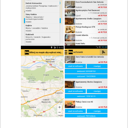
zwiń/rozwiń
Szukaj w wynikach
Spotkanie we dwoje w Szczytnej
Mapa
Lista
Znaleziono wyników: 5