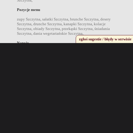
Szczytna
,
Pozycje menu
zupy Szczytna
,
sałatki Szczytna
,
brunche Szczytna
,
desery
Szczytna
,
drunche Szczytna
,
kanapki Szczytna
,
kolacje
Szczytna
,
obiady Szczytna
,
przekąski Szczytna
,
śniadania
Szczytna
,
dania wegetariańskie Szczytna
,
zgłoś sugestie / błędy w serwisie
Napoje
drink Szczytna
,
kawa Szczytna
,
koktajl Szczytna
,
koniak
Szczytna
,
piwo Szczytna
,
wino Szczytna
,
wódka Szczytna
,
Miejscowości w pobliżu
Kudowa Zdrój
,
Kłodzko
,
Duszniki Zdrój
,
Polanica Zdrój
,
Rzeczka
,
Nowa Ruda
,
Zieleniec
,
Sokolec
,
Najpopularniejsze miejscowości
Warszawa
,
Kraków
,
Wrocław
,
Bydgoszcz
,
Lublin
,
Gorzów
Wielkopolski
,
Łódź
,
Opole
,
Rzeszów
,
Białystok
,
Gdańsk
,
Katowice
,
Kielce
,
Olsztyn
,
Poznań
,
Szczecin
,
Inne propozycje
Jeżeli szukasz innych propozycji polecamy internetowy