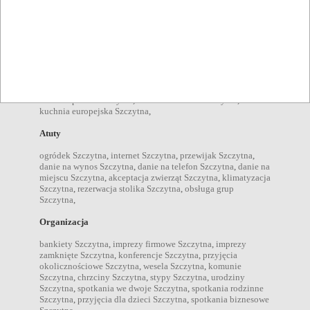
Typy lokali
bary Szczytna
,
cukiernie Szczytna
,
kawiarnie Szczytna
,
restauracje Szczytna
,
Kuchnie
kuchnia polska Szczytna
,
kuchnia domowa Szczytna
,
kuchnia europejska Szczytna
,
Atuty
ogródek Szczytna
,
internet Szczytna
,
przewijak Szczytna
,
danie na wynos Szczytna
,
danie na telefon Szczytna
,
danie na
miejscu Szczytna
,
akceptacja zwierząt Szczytna
,
klimatyzacja
Szczytna
,
rezerwacja stolika Szczytna
,
obsługa grup
Szczytna
,
Organizacja
bankiety Szczytna
,
imprezy firmowe Szczytna
,
imprezy
zamknięte Szczytna
,
konferencje Szczytna
,
przyjęcia
okolicznościowe Szczytna
,
wesela Szczytna
,
komunie
Szczytna
,
chrzciny Szczytna
,
stypy Szczytna
,
urodziny
Szczytna
,
spotkania we dwoje Szczytna
,
spotkania rodzinne
Szczytna
,
przyjęcia dla dzieci Szczytna
,
spotkania biznesowe