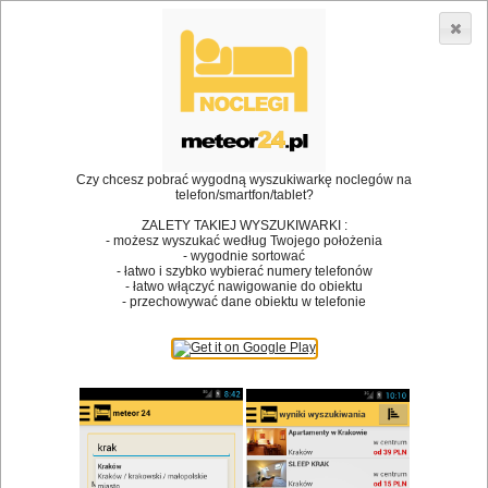
3866 lokali w Polsce! |
»
»
Restauracje
Szczytna
Przyjęcie okolicznościowe
•
Dodaj lokal
Logowanie
Czy chcesz pobrać wygodną wyszukiwarkę noclegów na
telefon/smartfon/tablet?
ZALETY TAKIEJ WYSZUKIWARKI :
- możesz wyszukać według Twojego położenia
Bóg stworzył jedzenie, a diabeł kucharzy.
- wygodnie sortować
- łatwo i szybko wybierać numery telefonów
James Joyce
- łatwo włączyć nawigowanie do obiektu
- przechowywać dane obiektu w telefonie
Szukam restauracji
Restauracje
Nazwa restauracji
Restauracje na mapie