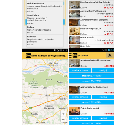
zwiń/rozwiń
Szukaj w wynikach
Przyjęcie okolicznościowe w Szczytnej
Mapa
Lista
Znaleziono wyników: 5