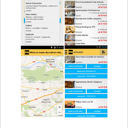
zwiń/rozwiń
Szukaj w wynikach
Lokale gastronomiczne w Stężycy
Mapa
Lista
Znaleziono wyników: 3
Restauracja
Krzeszna
,
Stężyca
,
Kartuzy
,
Ostrzyce
,
Szymbark
,
Wieżyca