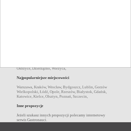
Pozycje menu
zupy Stężyca
,
sałatki Stężyca
,
desery Stężyca
,
kolacje
Stężyca
,
obiady Stężyca
,
przekąski Stężyca
,
dania
wegetariańskie Stężyca
,
śniadania Stężyca
,
Napoje
kawa Stężyca
,
piwo Stężyca
,
wino Stężyca
,
wódka Stężyca
,
koktajl Stężyca
,
Miejscowości w pobliżu
Kościerzyna
,
Kartuzy
,
Szymbark
,
Chmielno
,
Stara Kiszewa
,
Ostrzyce
,
Dzierżążno
,
Wieżyca
,
Najpopularniejsze miejscowości
Warszawa
,
Kraków
,
Wrocław
,
Bydgoszcz
,
Lublin
,
Gorzów
Wielkopolski
,
Łódź
,
Opole
,
Rzeszów
,
Białystok
,
Gdańsk
,
Katowice
,
Kielce
,
Olsztyn
,
Poznań
,
Szczecin
,
Inne propozycje
Jeżeli szukasz innych propozycji polecamy internetowy
serwis Gastronauci.