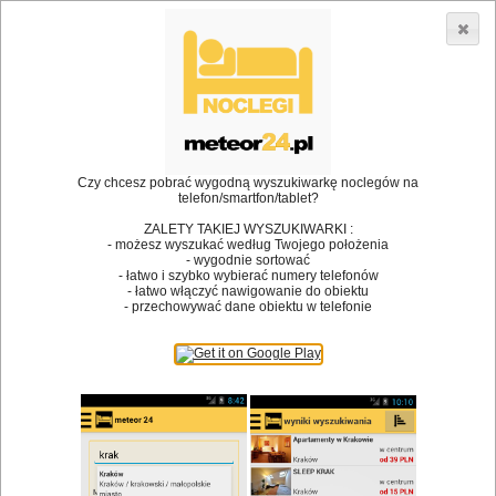
3866 lokali w Polsce! |
»
•
Restauracje
Stężyca
Dodaj lokal
Logowanie
Czy chcesz pobrać wygodną wyszukiwarkę noclegów na
telefon/smartfon/tablet?
Bóg stworzył jedzenie, a diabeł kucharzy.
ZALETY TAKIEJ WYSZUKIWARKI :
- możesz wyszukać według Twojego położenia
James Joyce
- wygodnie sortować
- łatwo i szybko wybierać numery telefonów
Szukam restauracji
- łatwo włączyć nawigowanie do obiektu
- przechowywać dane obiektu w telefonie
Restauracje
Nazwa restauracji
Restauracje na mapie