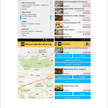
zwiń/rozwiń
Szukaj w wynikach
Lokale gastronomiczne w Ostrzycach
Mapa
Lista
Znaleziono wyników: 2
Restauracja
Krzeszna
,
Stężyca
,
Kartuzy
,
Ostrzyce
,
Szymbark
,
Wieżyca