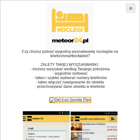
3866 lokali w Polsce! |
»
•
Restauracje
Ostrzyce
Dodaj lokal
Logowanie
Czy chcesz pobrać wygodną wyszukiwarkę noclegów na
telefon/smartfon/tablet?
Bóg stworzył jedzenie, a diabeł kucharzy.
ZALETY TAKIEJ WYSZUKIWARKI :
- możesz wyszukać według Twojego położenia
James Joyce
- wygodnie sortować
- łatwo i szybko wybierać numery telefonów
Szukam restauracji
- łatwo włączyć nawigowanie do obiektu
- przechowywać dane obiektu w telefonie
Restauracje
Nazwa restauracji
Restauracje na mapie