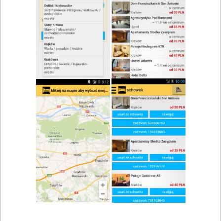
zwiń/rozwiń
Szukaj w wynikach
Konferencja w Kłodzku
Mapa
Lista
Znaleziono wyników: 8