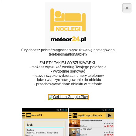
3866 lokali w Polsce! |
»
»
Restauracje
Kłodzko
Konferencja
•
Dodaj lokal
Logowanie
Czy chcesz pobrać wygodną wyszukiwarkę noclegów na
telefon/smartfon/tablet?
ZALETY TAKIEJ WYSZUKIWARKI :
- możesz wyszukać według Twojego położenia
Bóg stworzył jedzenie, a diabeł kucharzy.
- wygodnie sortować
- łatwo i szybko wybierać numery telefonów
James Joyce
- łatwo włączyć nawigowanie do obiektu
- przechowywać dane obiektu w telefonie
Szukam restauracji
Restauracje
Nazwa restauracji
Restauracje na mapie