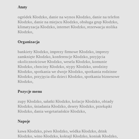
Atuty
ogródek Kłodzko
,
danie na wynos Kłodzko
,
danie na telefon
Kłodzko
,
danie na miejscu Kłodzko
,
obsługa grup Kłodzko
,
klimatyzacja Kłodzko
,
internet Kłodzko
,
rezerwacja stolika
Kłodzko
,
Organizacja
bankiety Kłodzko
,
imprezy firmowe Kłodzko
,
imprezy
zamknięte Kłodzko
,
konferencje Kłodzko
,
przyjęcia
okolicznościowe Kłodzko
,
wesela Kłodzko
,
komunie
Kłodzko
,
chrzciny Kłodzko
,
stypy Kłodzko
,
urodziny
Kłodzko
,
spotkania we dwoje Kłodzko
,
spotkania rodzinne
Kłodzko
,
przyjęcia dla dzieci Kłodzko
,
spotkania biznesowe
Kłodzko
,
Pozycje menu
zupy Kłodzko
,
sałatki Kłodzko
,
kolacje Kłodzko
,
obiady
Kłodzko
,
śniadania Kłodzko
,
desery Kłodzko
,
przekąski
Kłodzko
,
dania wegetariańskie Kłodzko
,
Napoje
kawa Kłodzko
,
piwo Kłodzko
,
wódka Kłodzko
,
drink
Kłodzko
,
wino Kłodzko
,
koktajl Kłodzko
,
koniak Kłodzko
,